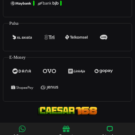
Pulsa
E-Money
©2023
Caesar168
. All rights reserved | 18+