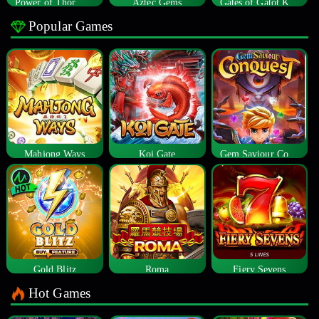
Power of Thor Megaways
Aztec Gems
Gates of Gatot Kaca
Popular Games
Mahjong Ways
Koi Gate
Gem Saviour Conquest
Gold Blitz
Roma
Fiery Sevens
Hot Games