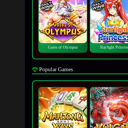
Gates of Olympus
Starlight Princes
Popular Games