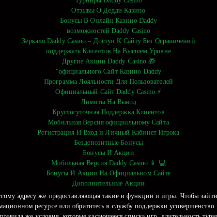
Турниры Daddy Casino
Отзывы О Дедди Казино
Бонусы В Онлайн Казино Daddy
возможностей Daddy Casino
Зеркало Daddy Casino – Доступ К Сайту Без Ограничений
поддержать Клиентов На Высшем Уровне
Другие Акции Daddy Casino 🎁
“официального Сайт Казино Daddy
Программа Лояльности Для Пользователей
Официальный Сайт Daddy Casino ⚡️
Лимиты На Вывод
Круглосуточная Поддержка Клиентов
Мобильная Версия официальному Сайта
Регистрация И Вход и Личный Кабинет Игрока
Бездепозитные Бонусы
Бонусы И Акции
Мобильная Версия Daddy Casino 📱 💻
Бонусы И Акции На Официальном Сайте
Дополнительные Акции
угому адресу же предоставляющая такие и функции и игры. Чтобы зайти 
ационном ресурсе или обратитесь в службу поддержки усовершенство п
равила же условия, которые касающееся списка игр, длительность тур