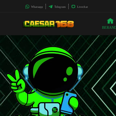
Whatsapp
Telegram
Livechat
BERAN