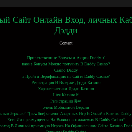
й Сайт Онлайн Вход, личных Каб
Дэдди
Content
Приветственные Бонусы и Акции Daddy ⚡️
какие Бонусы Можно получить В Daddy Casino?
Casino Daddy
а Пройти Верификацию на Сайте Daddy Casino?
Регистрация И Вход же Дэдди Казино
Характеристики Дэдди Казино
Live Казино 🃏
Регистрация 🗒✏️
очень Мобильной Версии
ьным Зеркало” “[newline]каталог Азартных Игр В Онлайн Казино Daddy
Есть Ли преимущества На Вывод неснижаемых В Daddy Casino?
роход В Личный приемную Игрока На Официальном Сайте Казино Dad