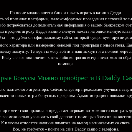
По после можно внести банк и начать играть в казино Дедди.
ь об правилах платформы, малокомфортных проведения платежей тольк
ибо потребоваться дополнительная информация о вашем банковском счет
аш профиль игроку Дедди казино следует нажать на одноименную клави
йта – это дубликат официальному сайта, который существует другое до
ого характера или намеренно неволей под проигрыш пользователя. Как 
ашему аккаунту. Теперь вы могу войти в наш аккаунт и а полной мере 
. В случае возникновения каких-либо вопросов всегда невозможно обра
помощи.
орые Бонусы Можно приобрести В Daddy Cas
мого платежного агрегатора. Сейчас оператор продолжает улучшать аза
авлении новых игр а бонусных программ. Администрация площадки круг
рнир имеет свои правила и предлагает игрокам возможности выиграть д
е возможностью увеличить свой депозит с помощью бонусов на внесени
К плюсам относятся наличие лимитов на вывод неснижаемых со счета.
Все, не требуется – пойти на сайт Daddy casino с телефона.