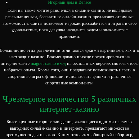
Игорный дом в Вегасе
Если вы также хотите развлечься в онлайн-казино, не вкладывая
реальные деньги, бесплатные онлайн-казино предлагают отличные
возможности. Сайты позволяют игрокам расслабиться и играть в свое
удовольствие, пока девушка находится рядом и знакомится с
правилами.
Большинство этих развлечений отличаются яркими картинками, как и в
настоящих казино.
Рекомендовано прежде потренироваться на
интернет-сайте
magnet casino вход
на бесплатных версиях слотов, чтобы
набраться опыта. Кроме того, они предлагают возможность играть в
спортивные игры с фишками, использовать фишки и различные
спортивные компоненты.
Чрезмерное количество 5 различных
интернет-казино
Более крупные игорные заведения, являющиеся одними из самых
выгодных онлайн-казино в интернете, предлагают множество
преимуществ для игроков. К ним относятся: обширный набор игр,