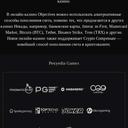
казино.
В онлайн-казино Objectives можно использовать альтернативные
способы пополнения счета, помимо тех, что предлагаются в других
казино Невады, например, банковские карты, Interac m-First, Mastercard
Market, Bitcoin (BTC), Tether, Binance Strike, Tron (TRX) и другие.
Новое онлайн-казино также поддерживает Crypto Compensate —
новейший способ пополнения счета в криптовалюте.
Penyedia Games