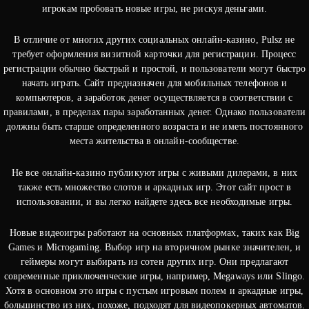
игрокам пробовать новые игры, не рискуя деньгами.
В отличие от многих других социальных онлайн-казино, Pulsz не
требует оформления визитной карточки для регистрации. Процесс
регистрации обычно быстрый и простой, и пользователи могут быстро
начать играть. Сайт предназначен для мобильных телефонов и
компьютеров, а заработок денег осуществляется в соответствии с
правилами, в пределах пары заработанных денег. Однако пользователи
должны быть старше определенного возраста и не иметь постоянного
места жительства в онлайн-сообществе.
Не все онлайн-казино публикуют игры с живыми дилерами, в них
также есть множество слотов и аркадных игр. Этот сайт прост в
использовании, и вы легко найдете здесь все необходимые игры.
Новые видеоигры работают на основных платформах, таких как Big
Games и Microgaming. Выбор игр на вторичном рынке значителен, и
геймеры могут выбирать из сотен других игр. Они предлагают
современные приключенческие игры, например, Megaways или Slingo.
Хотя в основном это игры с пустым игровым полем и аркадные игры,
большинство из них, похоже, подходят для видеопокерных автоматов.