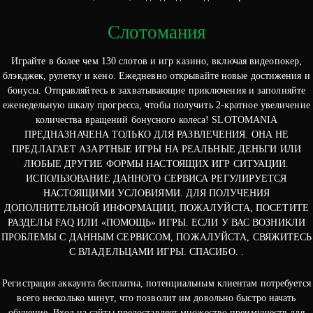
Слотомания
Играйте в более чем 130 слотов и игр казино, включая видеопокер,
блэкджек, рулетку и кено. Ежедневно открывайте новые достижения и
бонусы. Отправляйтесь в захватывающие приключения и заполняйте
еженедельную шкалу прогресса, чтобы получить 2-кратное увеличение
количества вращений бонусного колеса! SLOTOMANIA
ПРЕДНАЗНАЧЕНА ТОЛЬКО ДЛЯ РАЗВЛЕЧЕНИЯ. ОНА НЕ
ПРЕДЛАГАЕТ АЗАРТНЫЕ ИГРЫ НА РЕАЛЬНЫЕ ДЕНЬГИ ИЛИ
ЛЮБЫЕ ДРУГИЕ ФОРМЫ НАСТОЯЩИХ ИГР СИТУАЦИИ.
ИСПОЛЬЗОВАНИЕ ДАННОГО СЕРВИСА РЕГУЛИРУЕТСЯ
НАСТОЯЩИМИ УСЛОВИЯМИ. ДЛЯ ПОЛУЧЕНИЯ
ДОПОЛНИТЕЛЬНОЙ ИНФОРМАЦИИ, ПОЖАЛУЙСТА, ПОСЕТИТЕ
РАЗДЕЛЫ FAQ ИЛИ «ПОМОЩЬ» ИГРЫ. ЕСЛИ У ВАС ВОЗНИКЛИ
ПРОБЛЕМЫ С ДАННЫМ СЕРВИСОМ, ПОЖАЛУЙСТА, СВЯЖИТЕСЬ
С ВЛАДЕЛЬЦАМИ ИГРЫ. СПАСИБО. .
Регистрация аккаунта бесплатна, потенциальным клиентам потребуется
всего несколько минут, что позволит им довольно быстро начать
обучение. Вход на сайты предоставляет множество преимуществ для