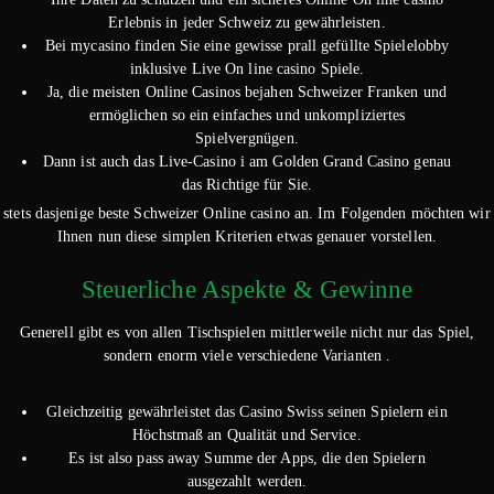
Erlebnis in jeder Schweiz zu gewährleisten.
Bei mycasino finden Sie eine gewisse prall gefüllte Spielelobby
inklusive Live On line casino Spiele.
Ja, die meisten Online Casinos bejahen Schweizer Franken und
ermöglichen so ein einfaches und unkompliziertes
Spielvergnügen.
Dann ist auch das Live-Casino i am Golden Grand Casino genau
das Richtige für Sie.
stets dasjenige beste Schweizer Online casino an. Im Folgenden möchten wir
Ihnen nun diese simplen Kriterien etwas genauer vorstellen.
Steuerliche Aspekte & Gewinne
Generell gibt es von allen Tischspielen mittlerweile nicht nur das Spiel,
sondern enorm viele verschiedene Varianten .
Gleichzeitig gewährleistet das Casino Swiss seinen Spielern ein
Höchstmaß an Qualität und Service.
Es ist also pass away Summe der Apps, die den Spielern
ausgezahlt werden.