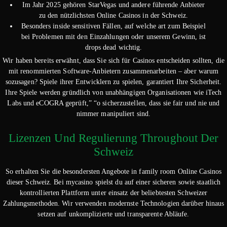
Im Jahr 2025 gehören StarVegas und andere führende Anbieter
zu den nützlichsten Online Casinos in der Schweiz.
Besonders inside sensitiven Fällen, auf welche art zum Beispiel
bei Problemen mit den Einzahlungen oder unserem Gewinn, ist
drops dead wichtig.
Wir haben bereits erwähnt, dass Sie sich für Casinos entscheiden sollten, die
mit renommierten Software-Anbietern zusammenarbeiten – aber warum
sozusagen? Spiele ihrer Entwicklern zu spielen, garantiert Ihre Sicherheit.
Ihre Spiele werden gründlich von unabhängigen Organisationen wie iTech
Labs und eCOGRA geprüft,” “o sicherzustellen, dass sie fair und nie und
nimmer manipuliert sind.
Lizenzen Und Regulierung Throughout Der
Schweiz
So erhalten Sie die besondersten Angebote in family room Online Casinos
dieser Schweiz. Bei mycasino spielst du auf einer sicheren sowie staatlich
kontrollierten Plattform unter einsatz der beliebtesten Schweizer
Zahlungsmethoden. Wir verwenden modernste Technologien darüber hinaus
setzen auf unkomplizierte und transparente Abläufe.