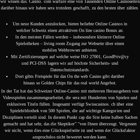
wir wissen das. Casino. com warfare eine von Tausenden Online Casinoseiten
darüber hinaus wir haben sera trotzdem geschafft, zu den besten über zählen.
Um neue Kunden anzulocken, bieten beliebte Online Casinos in
welcher Schweiz einen attraktiven On line casino Bonus an.
In den meisten Fällen werden – insbesondere kleinere Online
Spielotheken – living room Zugang zur Webseite über einen
mobilen Webbrowser anbieten.
Mit Zertifizierungen auf welche weise ISO 27001, GoodPriv@cy
und PCI-DSS lagern wir auf höchste Sicherheits- und
Datenschutzstandards.
Dort gibts Freispiele für das On the web Casino gibt darüber
hinaus so Golden Chips für das real world Angebot.
In der Tat hat das Schweizer Online-Casino mit mehreren Herausgebern von
Videospielen zusammengearbeitet, die sera mit Hunderten von Spielen und
exklusiven Titeln füllen. Insgesamt verfügt Swisscasinos. ch über eine
Spielebibliothek von 500 Spielen, die auf wichtige Kategorien und
Disziplinen verteilt sind. In diesem Punkt cap die Site keine halben Sachen
gemacht und hat sehr, das die Skeptiker” “von Ihnen überzeugt. Vergessen
wir nicht, wenn dies eine Glücksspielseite ist und wenn der Glücksfaktor
anspruchslos nicht bewertet werden kann.