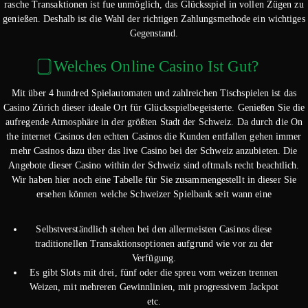
rasche Transaktionen ist fue unmöglich, das Glücksspiel in vollen Zügen zu
genießen. Deshalb ist die Wahl der richtigen Zahlungsmethode ein wichtiges
Gegenstand.
⃣ Welches Online Casino Ist Gut?
Mit über 4 hundred Spielautomaten und zahlreichen Tischspielen ist das
Casino Zürich dieser ideale Ort für Glücksspielbegeisterte. Genießen Sie die
aufregende Atmosphäre in der größten Stadt der Schweiz. Da durch die On
the internet Casinos den echten Casinos die Kunden entfallen gehen immer
mehr Casinos dazu über das live Casino bei der Schweiz anzubieten. Die
Angebote dieser Casino within der Schweiz sind oftmals recht beachtlich.
Wir haben hier noch eine Tabelle für Sie zusammengestellt in dieser Sie
ersehen können welche Schweizer Spielbank seit wann eine
Selbstverständlich stehen bei den allermeisten Casinos diese
traditionellen Transaktionsoptionen aufgrund wie vor zu der
Verfügung.
Es gibt Slots mit drei, fünf oder die spreu vom weizen trennen
Weizen, mit mehreren Gewinnlinien, mit progressivem Jackpot
etc.