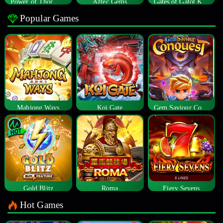
Power of Thor Megaways
Aztec Gems
Gates of Gatot Kaca
Popular Games
Mahjong Ways
Koi Gate
Gem Saviour Conquest
Gold Blitz
Roma
Fiery Sevens
Hot Games