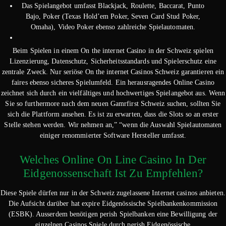
Das Spielangebot umfasst Blackjack, Roulette, Baccarat, Punto
Bajo, Poker (Texas Hold’em Poker, Seven Card Stud Poker,
Omaha), Video Poker ebenso zahlreiche Spielautomaten.
Beim Spielen in einem On the internet Casino in der Schweiz spielen
Lizenzierung, Datenschutz, Sicherheitsstandards und Spielerschutz eine
zentrale Zweck. Nur seriöse On the internet Casinos Schweiz garantieren ein
faires ebenso sicheres Spielumfeld. Ein herausragendes Online Casino
zeichnet sich durch ein vielfältiges und hochwertiges Spielangebot aus. Wenn
Sie so furthermore nach dem neuen Gamrfirst Schweiz suchen, sollten Sie
sich die Plattform ansehen. Es ist zu erwarten, dass die Slots so an erster
Stelle stehen werden. Wir nehmen an,” “wenn die Auswahl Spielautomaten
einiger renommierter Software Hersteller umfasst.
Welches Online On Line Casino In Der
Eidgenossenschaft Ist Zu Empfehlen?
Diese Spiele dürfen nur in der Schweiz zugelassene Internet casinos anbieten.
Die Aufsicht darüber hat expire Eidgenössische Spielbankenkommission
(ESBK). Ausserdem benötigen perish Spielbanken eine Bewilligung der
einzelnen Casinos Spiele durch perish Eidgenössische