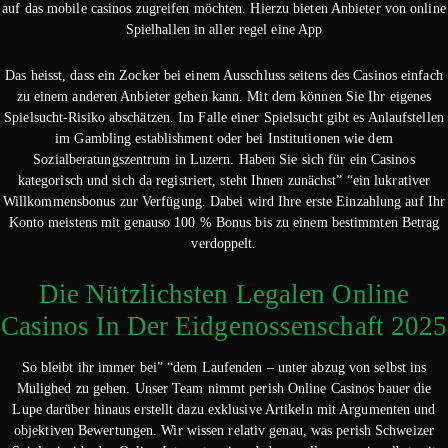
auf das mobile casinos zugreifen möchten. Hierzu bieten Anbieter von online
Spielhallen in aller regel eine App
Das heisst, dass ein Zocker bei einem Ausschluss seitens des Casinos einfach
zu einem anderen Anbieter gehen kann. Mit dem können Sie Ihr eigenes
Spielsucht-Risiko abschätzen. Im Falle einer Spielsucht gibt es Anlaufstellen
im Gambling establishment oder bei Institutionen wie dem
Sozialberatungszentrum in Luzern. Haben Sie sich für ein Casinos
kategorisch und sich da registriert, steht Ihnen zunächst” “ein lukrativer
Willkommensbonus zur Verfügung. Dabei wird Ihre erste Einzahlung auf Ihr
Konto meistens mit genauso 100 % Bonus bis zu einem bestimmten Betrag
verdoppelt.
Die Nützlichsten Legalen Online
Casinos In Der Eidgenossenschaft 2025
So bleibt ihr immer bei” “dem Laufenden – unter abzug von selbst ins
Mulighed zu gehen. Unser Team nimmt perish Online Casinos bauer die
Lupe darüber hinaus erstellt dazu exklusive Artikeln mit Argumenten und
objektiven Bewertungen. Wir wissen relativ genau, was perish Schweizer