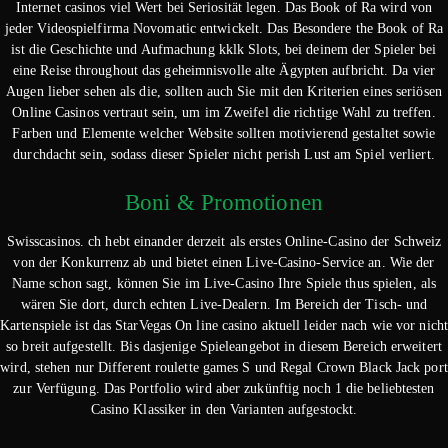
Internet casinos viel Wert bei Seriosität legen. Das Book of Ra wird von
jeder Videospielfirma Novomatic entwickelt. Das Besondere the Book of Ra
ist die Geschichte und Aufmachung kklk Slots, bei deinem der Spieler bei
eine Reise throughout das geheimnisvolle alte Ägypten aufbricht. Da vier
Augen lieber sehen als die, sollten auch Sie mit den Kriterien eines seriösen
Online Casinos vertraut sein, um im Zweifel die richtige Wahl zu treffen.
Farben und Elemente welcher Website sollten motivierend gestaltet sowie
durchdacht sein, sodass dieser Spieler nicht perish Lust am Spiel verliert.
Boni & Promotionen
Swisscasinos. ch hebt einander derzeit als erstes Online-Casino der Schweiz
von der Konkurrenz ab und bietet einen Live-Casino-Service an. Wie der
Name schon sagt, können Sie im Live-Casino Ihre Spiele thus spielen, als
wären Sie dort, durch echten Live-Dealern. Im Bereich der Tisch- und
Kartenspiele ist das StarVegas On line casino aktuell leider nach wie vor nicht
so breit aufgestellt. Bis dasjenige Spieleangebot in diesem Bereich erweitert
wird, stehen nur Different roulette games S und Regal Crown Black Jack port
zur Verfügung. Das Portfolio wird aber zukünftig noch 1 die beliebtesten
Casino Klassiker in den Varianten aufgestockt.