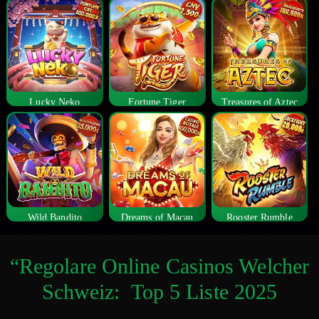
Lucky Neko
Fortune Tiger
Treasures of Aztec
Wild Bandito
Dreams of Macau
Rooster Rumble
“Regolare Online Casinos Welcher
Schweiz: ️ Top 5 Liste 2025