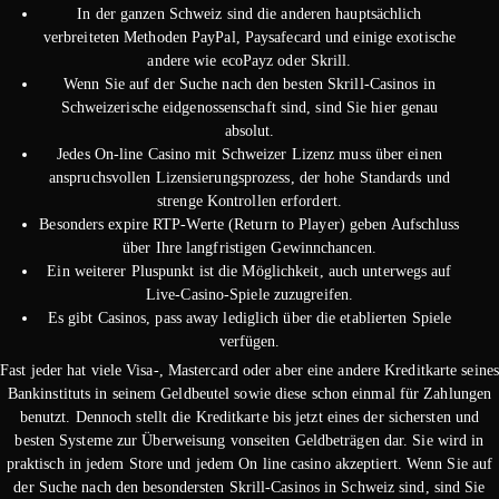
In der ganzen Schweiz sind die anderen hauptsächlich
verbreiteten Methoden PayPal, Paysafecard und einige exotische
andere wie ecoPayz oder Skrill.
Wenn Sie auf der Suche nach den besten Skrill-Casinos in
Schweizerische eidgenossenschaft sind, sind Sie hier genau
absolut.
Jedes On-line Casino mit Schweizer Lizenz muss über einen
anspruchsvollen Lizensierungsprozess, der hohe Standards und
strenge Kontrollen erfordert.
Besonders expire RTP-Werte (Return to Player) geben Aufschluss
über Ihre langfristigen Gewinnchancen.
Ein weiterer Pluspunkt ist die Möglichkeit, auch unterwegs auf
Live-Casino-Spiele zuzugreifen.
Es gibt Casinos, pass away lediglich über die etablierten Spiele
verfügen.
Fast jeder hat viele Visa-, Mastercard oder aber eine andere Kreditkarte seines
Bankinstituts in seinem Geldbeutel sowie diese schon einmal für Zahlungen
benutzt. Dennoch stellt die Kreditkarte bis jetzt eines der sichersten und
besten Systeme zur Überweisung vonseiten Geldbeträgen dar. Sie wird in
praktisch in jedem Store und jedem On line casino akzeptiert. Wenn Sie auf
der Suche nach den besondersten Skrill-Casinos in Schweiz sind, sind Sie