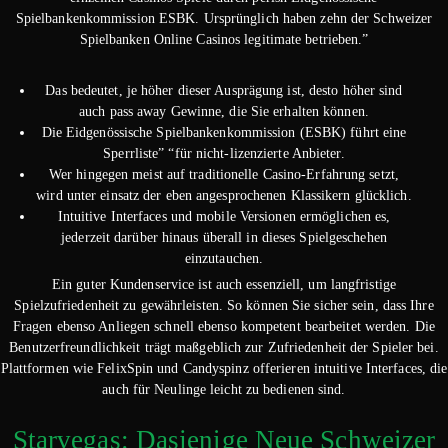
Spielbankenkommission ESBK. Ursprünglich haben zehn der Schweizer
Spielbanken Online Casinos legitimate betrieben.”
Das bedeutet, je höher dieser Ausprägung ist, desto höher sind
auch pass away Gewinne, die Sie erhalten können.
Die Eidgenössische Spielbankenkommission (ESBK) führt eine
Sperrliste” “für nicht-lizenzierte Anbieter.
Wer hingegen meist auf traditionelle Casino-Erfahrung setzt,
wird unter einsatz der eben angesprochenen Klassikern glücklich.
Intuitive Interfaces und mobile Versionen ermöglichen es,
jederzeit darüber hinaus überall in dieses Spielgeschehen
einzutauchen.
Ein guter Kundenservice ist auch essenziell, um langfristige
Spielzufriedenheit zu gewährleisten. So können Sie sicher sein, dass Ihre
Fragen ebenso Anliegen schnell ebenso kompetent bearbeitet werden. Die
Benutzerfreundlichkeit trägt maßgeblich zur Zufriedenheit der Spieler bei.
Plattformen wie FelixSpin und Candyspinz offerieren intuitive Interfaces, die
auch für Neulinge leicht zu bedienen sind.
Starvegas: Dasjenige Neue Schweizer