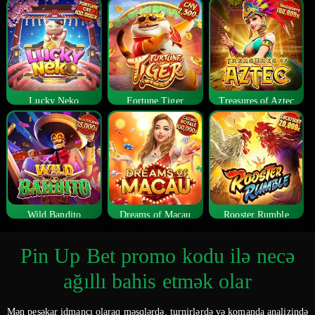
Lucky Neko
Fortune Tiger
Treasures of Aztec
Wild Bandito
Dreams of Macau
Rooster Rumble
Pin Up Bet promo kodu ilə necə
ağıllı bahis etmək olar
Mən peşəkar idmançı olaraq məşqlərdə, turnirlərdə və komanda analizində