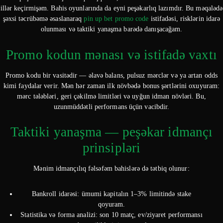
illər keçirmişəm. Bahis oyunlarında da eyni peşəkarlıq lazımdır. Bu məqalədə
şəxsi təcrübəmə əsaslanaraq
pin up bet promo code
istifadəsi, risklərin idarə
olunması və taktiki yanaşma barədə danışacağam.
Promo kodun mənası və istifadə vaxtı
Promo kodu bir vasitədir — əlavə balans, pulsuz mərclər və ya artan odds
kimi faydalar verir. Mən hər zaman ilk növbədə bonus şərtlərini oxuyuram:
mərc tələbləri, geri çəkilmə limitləri və uyğun idman növləri. Bu,
uzunmüddətli performans üçün vacibdir.
Taktiki yanaşma — peşəkar idmançı
prinsipləri
Mənim idmançılıq fəlsəfəm bahislərə də tətbiq olunur:
Bankroll idarəsi: ümumi kapitalın 1–3% limitində stake
qoyuram.
Statistika və forma analizi: son 10 matç, ev/ziyaret performansı