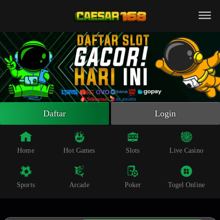
Beranda
Slot Online
Live Casino
Sportsbook
Arcade
Togel Online
Daftar
Login
Poker
Whatsapp
Home
Hot Games
Slots
Live Casino
Telegram
Sports
Arcade
Poker
Togel Online
Livechat