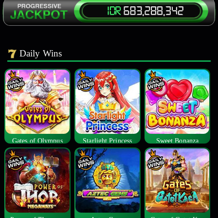
Daily Wins
Gates of Olympus
Starlight Princess
Sweet Bonanza