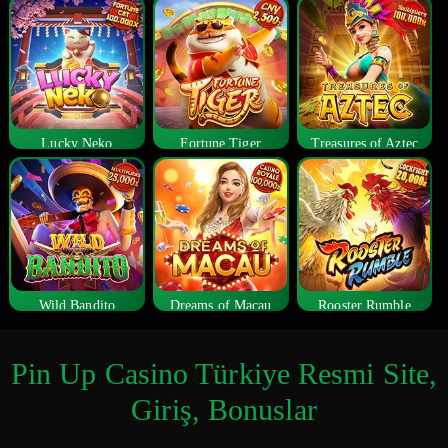
Lucky Neko
Fortune Tiger
Treasures of Aztec
Wild Bandito
Dreams of Macau
Rooster Rumble
Pin Up Casino Türkiye Resmi Site,
Giriş, Bonuslar