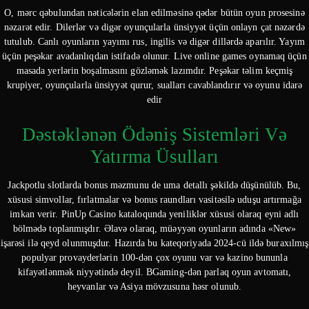
O, mərc qəbulundan nəticələrin elan edilməsinə qədər bütün oyun prosesinə
nəzarət edir. Dilerlər və digər oyunçularla ünsiyyət üçün onlayn çat nəzərdə
tutulub. Canlı oyunların yayımı rus, ingilis və digər dillərdə aparılır. Yayım
üçün peşəkar avadanlıqdan istifadə olunur. Live online games oynamaq üçün
masada yerlərin boşalmasını gözləmək lazımdır. Peşəkar təlim keçmiş
krupiyer, oyunçularla ünsiyyət qurur, sualları cavablandırır və oyunu idarə
edir
Dəstəklənən Ödəniş Sistemləri Və
Yatırma Üsulları
Jackpotlu slotlarda bonus məzmunu de uma detallı şəkildə düşünülüb. Bu,
xüsusi simvollar, fırlatmalar və bonus raundları vasitəsilə uduşu artırmağa
imkan verir. PinUp Casino kataloqunda yeniliklər xüsusi olaraq eyni adlı
bölmədə toplanmışdır. Əlavə olaraq, müəyyən oyunların adında «New»
işarəsi ilə qeyd olunmuşdur. Hazırda bu kateqoriyada 2024-cü ildə buraxılmış
populyar provayderlərin 100-dən çox oyunu var və kazino bununla
kifayətlənmək niyyətində deyil. BGaming-dən parlaq oyun avtomatı,
heyvanlar və Asiya mövzusuna həsr olunub.