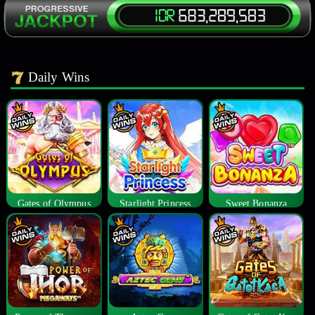
Daily Wins
Gates of Olympus
Starlight Princess
Sweet Bonanza