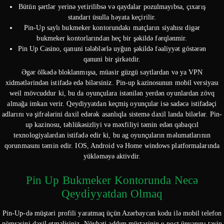
Bütün şərtlər yerinə yetirilibsə və qaydalar pozulmayıbsa, çıxarış
standart üsulla həyata keçirilir.
Pin-Up saylı bukmeker kontorundakı matçların siyahısı digər
bukmeker kontorlarından heç bir şəkildə fərqlənmir.
Pin Up Casino, qanuni tələblərlə uyğun şəkildə fəaliyyət göstərən
qanuni bir şirkətdir.
Əgər ölkədə bloklanmışsa, müasir güzgü saytlardan və ya VPN
xidmətlərindən istifadə edə bilərsiniz. Pin-up kazinosunun mobil versiyası
weil mövcuddur ki, bu da oyunçulara istənilən yerdən oyunlardan zövq
almağa imkan verir. Qeydiyyatdan keçmiş oyunçular isə sadəcə istifadəçi
adlarını və şifrələrini daxil edərək asanlıqla sistemə daxil landa bilərlər. Pin-
up kazinosu, təhlükəsizliyi və məxfiliyi təmin edən qabaqcıl
texnologiyalardan istifadə edir ki, bu ag oyunçuların məlumatlarının
qorunmasını təmin edir. IOS, Android və Home windows platformalarında
yükləməyə aktivdir.
Pin Up Bukmeker Kontorunda Necə
Qeydi̇yyatdan Olmaq
Pin-Up-də müştəri profili yaratmaq üçün Azərbaycan kodu ilə mobil telefon
nömrəsini daxil etməlisiniz. Növbəti addım müştərinin e-poçt ünvanını təyin