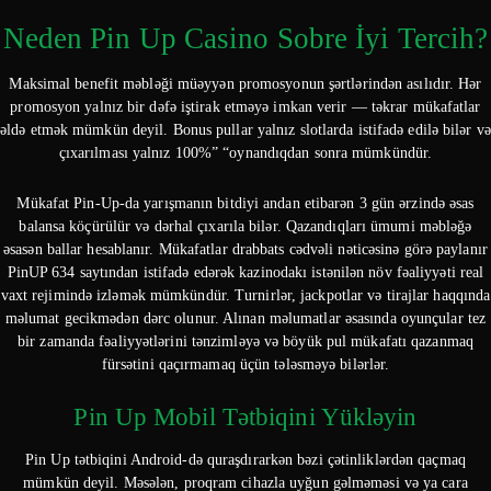
Neden Pin Up Casino Sobre İyi Tercih?
Maksimal benefit məbləği müəyyən promosyonun şərtlərindən asılıdır. Hər
promosyon yalnız bir dəfə iştirak etməyə imkan verir — təkrar mükafatlar
əldə etmək mümkün deyil. Bonus pullar yalnız slotlarda istifadə edilə bilər və
çıxarılması yalnız 100%” “oynandıqdan sonra mümkündür.
Mükafat Pin-Up-da yarışmanın bitdiyi andan etibarən 3 gün ərzində əsas
balansa köçürülür və dərhal çıxarıla bilər. Qazandıqları ümumi məbləğə
əsasən ballar hesablanır. Mükafatlar drabbats cədvəli nəticəsinə görə paylanır
PinUP 634 saytından istifadə edərək kazinodakı istənilən növ fəaliyyəti real
vaxt rejimində izləmək mümkündür. Turnirlər, jackpotlar və tirajlar haqqında
məlumat gecikmədən dərc olunur. Alınan məlumatlar əsasında oyunçular tez
bir zamanda fəaliyyətlərini tənzimləyə və böyük pul mükafatı qazanmaq
fürsətini qaçırmamaq üçün tələsməyə bilərlər.
Pin Up Mobil Tətbiqini Yükləyin
Pin Up tətbiqini Android-də quraşdırarkən bəzi çətinliklərdən qaçmaq
mümkün deyil. Məsələn, proqram cihazla uyğun gəlməməsi və ya cara