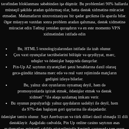
tərəfindən bloklanması səbəbindən işə düşmür. Bu problemləri 90% hallarda
müstəqil şəkildə aradan qaldırmaq olar, hətta dəstək xidmətinə müraciət
etmədən. Məlumatların sinxronizasiyası bir qədər gecikmə ilə aparıla bilər.
Əgər müəyyən vaxtdan sonra problem aradan qalxmasa, dəstək xidmətinə
müraciət edin Tətbiqi yenidən quraşdırın və en este momento VPN
xidmətindən istifadə edin
Bu, HTML5 texnologiyalarından istifadə ilə izah olunur.
Çox vaxt oyunçular təcrübələrini bölüşür və qeydiyyat, mərc,
uduşlar və ödənişlər haqqında danışırlar.
Pin-Up AZ saytının ziyarətçiləri şəxsi hesablarına daxil olaraq
gecə-gündüz idmana mərc edə və real vaxt rejimində matçların
gedişini izləyə bilərlər.
Bu, yalnız slot oyunlarını oynamaq deyil, həm də
promosyonlarda iştirak etmək, ödənişlər etmək və dəstək
xidməti” “ilə əlaqə saxlamaq imkanı verir.
Bu oyunun populyarlığı yalnız qaydaların sadəliyi ilə deyil, həm
də 97%-dən başlayan geri qaytarma ilə əlaqədardır.
ödənişlər təmin olunur. Sayt Azerbaycan və türk dilləri daxil olmaqla 11 dili
dəstəkləyir. Aşağıdakı cədvəldə, Pin Up online casino saytının əsas
məlumatları müstəqil şəkildə göstərilmişdir Sevimli saytınızda tam oyun