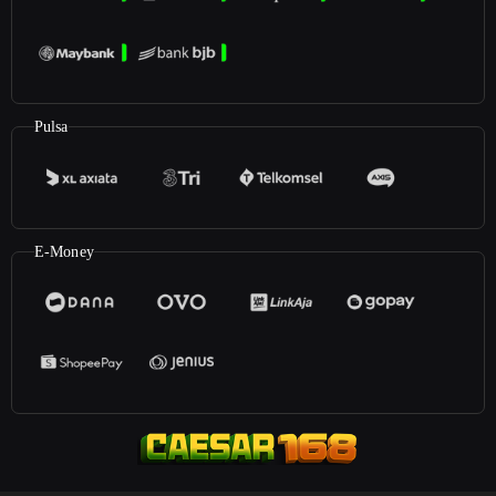
Pulsa
E-Money