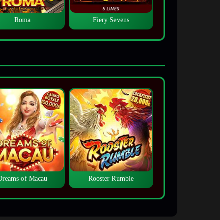
Roma
Fiery Sevens
Dreams of Macau
Rooster Rumble