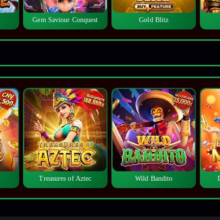
Gem Saviour Conquest
Gold Blitz
Treasures of Aztec
Wild Bandito