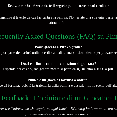
Redazione: Qual è secondo te il segreto per ottenere buoni risultati?
enzione il livello da cui far partire la pallina. Non esiste una strategia perfe
aiuta molto.
equently Asked Questions (FAQ) su Pli
Posso giocare a Plinko gratis?
gior parte dei casinò online certificati offre una versione demo per provare se
Qual è il limite minimo e massimo di puntata?
Dipende dal casinò‚ ma generalmente si parte da 0‚10€ fino a 100€ o più.
Plinko è un gioco di fortuna o abilità?
 di fortuna‚ poiché la traiettoria della pallina è casuale‚ ma la scelta dell’alte
 Feedback: L’opinione di un Giocatore 
ezza e l’adrenalina che regala ad ogni lancio. BGaming ha fatto un lavoro ecce
formula semplice ma molto appassionante.”