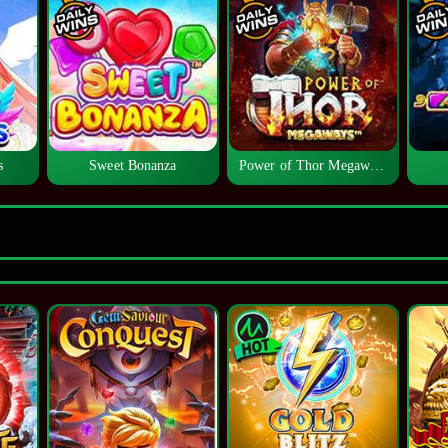
s
Sweet Bonanza
Power of Thor Megaways