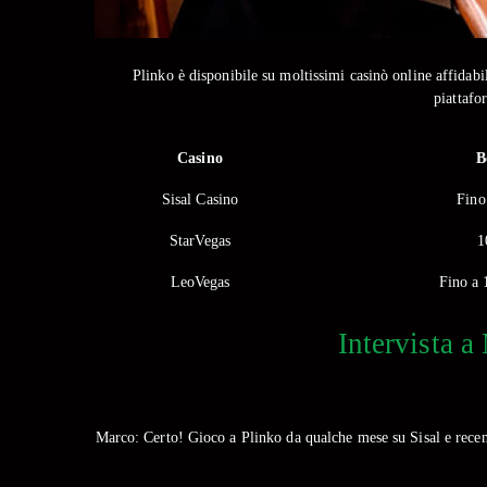
Plinko è disponibile su moltissimi casinò online affidab
piattafo
Casino
B
Sisal Casino
Fino
StarVegas
1
LeoVegas
Fino a 
Intervista a
Marco: Certo! Gioco a Plinko da qualche mese su Sisal e recen