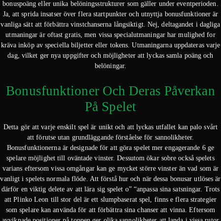
bonuspoäng eller unika belöningsstrukturer som gäller under eventperioden.
Ja, att sprida insatser över flera startpunkter och utnyttja bonusfunktioner är
vanliga sätt att förbättra vinstchanserna långsiktigt. Nej, deltagandet i dagliga
utmaningar är oftast gratis, men vissa specialutmaningar har mulighed for
kräva inköp av speciella biljetter eller tokens. Utmaningarna uppdateras varje
dag, vilket ger nya uppgifter och möjligheter att lyckas samla poäng och
belöningar.
Bonusfunktioner Och Deras Påverkan
På Spelet
Detta gör att varje enskilt spel är unikt och att lyckas utfallet kan palo svårt
att förutse utan grundläggande förståelse för sannolikheter.
Bonusfunktionerna är designade för att göra spelet mer engagerande 6 ge
spelare möjlighet till oväntade vinster. Dessutom ökar sobre också spelets
varians eftersom vissa omgångar kan ge mycket större vinster än vad som är
vanligt i spelets normala flöde. Att förstå hur och när dessa bonusar utlöses är
därför en viktig delete av att lära sig spelet o” “anpassa sina satsningar. Trots
att Plinko Leon till stor del är ett slumpbaserat spel, finns e flera strategier
som spelare kan använda för att förbättra sina chanser att vinna. Eftersom
avviknade positioner på toppen ger olika sannolikheter att landa i vissa rutor