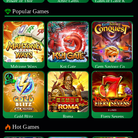
Power of Thor Megaways
Aztec Gems
Gates of Gatot Kaca
Popular Games
Mahjong Ways
Koi Gate
Gem Saviour Conquest
Gold Blitz
Roma
Fiery Sevens
Hot Games