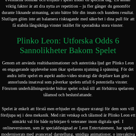
viktig faktor är att dra nytta av repetition – ju fler gånger du genomför
durante liknande utmaning, acuto bättre blir din insats och kundens resultat.
Slutligen glöm inte att balansera risktagande med säkerhet i dina pull för att
få stabila långsiktiga vinster istället för sporadiska stora vinster.
Plinko Leon: Utforska Odds 6
Sannolikheter Bakom Spelet
Genom att använda realtidsanimationer och autentiska ljud ger Plinko Leon
en engagerande upplevelse som ökar spelarens njutning å spänning. För det
andra inför spelet en aspekt audio-video strategi där depilare kan göra
annorlunda insatsval som påverkar spelets utfall 6 potentiella vinster.
Förutom underhållningsvärdet bidrar spelet också till att förbättra spelarens
tålamod och beslutsfattande.
Spelet är enkelt att förstå men erbjuder en djupare strategi för dem som vill
fördjupa sej i dess mekanik. Med rätt vetskap och tålamod är Plinko Leon ett
utmärkt val för både nybörjare 6 veteraner inom digitala spel. I
onlineversionen, som är specialdesignad av Leon Entertainment, har spelet
moderniserats med avancerad darstellung, smidiga animationer, o interaktiva