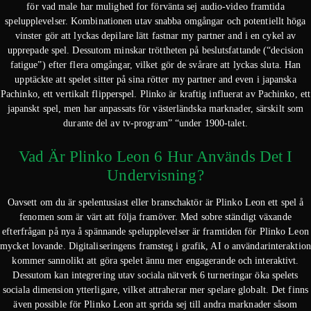
för vad male har mulighed for förvänta sej audio-video framtida
spelupplevelser. Kombinationen utav snabba omgångar och potentiellt höga
vinster gör att lyckas depilare lätt fastnar my partner and i en cykel av
upprepade spel. Dessutom minskar tröttheten på beslutsfattande (“decision
fatigue”) efter flera omgångar, vilket gör de svårare att lyckas sluta. Han
upptäckte att spelet sitter på sina rötter my partner and even i japanska
Pachinko, ett vertikalt flipperspel. Plinko är kraftig influerat av Pachinko, ett
japanskt spel, men har anpassats för västerländska marknader, särskilt som
durante del av tv-program” “under 1900-talet.
Vad Är Plinko Leon 6 Hur Används Det I
Undervisning?
Oavsett om du är spelentusiast eller branschaktör är Plinko Leon ett spel å
fenomen som är värt att följa framöver. Med sobre ständigt växande
efterfrågan på nya å spännande spelupplevelser är framtiden för Plinko Leon
mycket lovande. Digitaliseringens framsteg i grafik, AI o användarinteraktion
kommer sannolikt att göra spelet ännu mer engagerande och interaktivt.
Dessutom kan integrering utav sociala nätverk 6 turneringar öka spelets
sociala dimension ytterligare, vilket attraherar mer spelare globalt. Det finns
även possible för Plinko Leon att sprida sej till andra marknader såsom