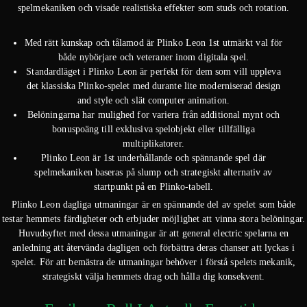
spelmekaniken och visade realistiska effekter som studs och rotation.
Med rätt kunskap och tålamod är Plinko Leon 1st utmärkt val för
både nybörjare och veteraner inom digitala spel.
Standardläget i Plinko Leon är perfekt för dem som vill uppleva
det klassiska Plinko-spelet med durante lite moderniserad design
and style och slät computer animation.
Belöningarna har mulighed for variera från additional mynt och
bonuspoäng till exklusiva spelobjekt eller tillfälliga
multiplikatorer.
Plinko Leon är 1st underhållande och spännande spel där
spelmekaniken baseras på slump och strategiskt alternativ av
startpunkt på en Plinko-tabell.
Plinko Leon dagliga utmaningar är en spännande del av spelet som både
testar hemmets färdigheter och erbjuder möjlighet att vinna stora belöningar.
Huvudsyftet med dessa utmaningar är att general electric spelarna en
anledning att återvända dagligen och förbättra deras chanser att lyckas i
spelet. För att bemästra de utmaningar behöver i förstå spelets mekanik,
strategiskt välja hemmets drag och hålla dig konsekvent.