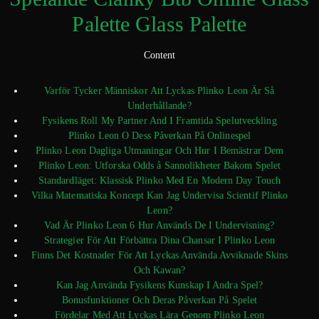
Palette Glass Palette
Content
Varför Tycker Människor Att Lyckas Plinko Leon Är Så
Underhållande?
Fysikens Roll My Partner And I Framtida Spelutveckling
Plinko Leon O Dess Påverkan På Onlinespel
Plinko Leon Dagliga Utmaningar Och Hur I Bemästrar Dem
Plinko Leon: Utforska Odds å Sannolikheter Bakom Spelet
Standardläget: Klassisk Plinko Med En Modern Day Touch
Vilka Matematiska Koncept Kan Jag Undervisa Scientif Plinko
Leon?
Vad Är Plinko Leon 6 Hur Används De I Undervisning?
Strategier För Att Förbättra Dina Chansar I Plinko Leon
Finns Det Kostnader För Att Lyckas Använda Avviknade Skins
Och Kawan?
Kan Jag Använda Fysikens Kunskap I Andra Spel?
Bonusfunktioner Och Deras Påverkan På Spelet
Fördelar Med Att Lyckas Lära Genom Plinko Leon