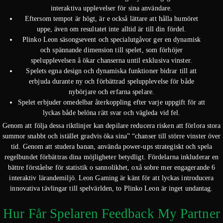
interaktiva upplevelser för sina användare.
Eftersom tempot är högt, är e också lättare att hålla humöret
uppe, även om resultatet inte alltid är till din fördel.
Plinko Leon säsongsevent och specialutgåvor ger en dynamisk
och spännande dimension till spelet, som förhöjer
spelupplevelsen å ökar chanserna until exklusiva vinster.
Spelets egna design och dynamiska funktioner bidrar till att
erbjuda durante ny och förbättrad spelupplevelse för både
nybörjare och erfarna spelare.
Spelet erbjuder omedelbar återkoppling efter varje uppgift för att
lyckas både belöna rätt svar och vägleda vid fel.
Genom att följa dessa riktlinjer kan depilare reducera risken att förlora stora
summor snabbt och istället gradvis öka sina” “chanser till större vinster över
tid. Genom att studera banan, använda power-ups strategiskt och spela
regelbundet förbättras dina möjligheter betydligt. Fördelarna inkluderar en
bättre förståelse för statistik o sannolikhet, oxå sobre mer engagerande 6
interaktiv lärandemiljö. Leon Gaming är känt för att lyckas introducera
innovativa tävlingar till spelvärlden, to Plinko Leon är inget undantag.
Hur Får Spelaren Feedback My Partner