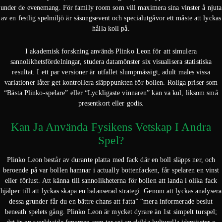
under de evenemang. För family room som vill maximera sina vinster å njuta
av en festlig spelmiljö är säsongsevent och specialutgåvor ett måste att lyckas
hålla koll på.
I akademisk forskning används Plinko Leon för att simulera
sannolikhetsfördelningar, studera datamönster six visualisera statistiska
resultat. I ett par versioner är utfallet slumpmässigt, adult males vissa
variationer låter get kontrollera släpppunkten för bollen. Roliga priser som
“Bästa Plinko-spelare” eller “Lyckligaste vinnaren” kan va kul, liksom små
presentkort eller godis.
Kan Ja Använda Fysikens Vetskap I Andra
Spel?
Plinko Leon består av durante platta med fack där en boll släpps ner, och
beroende på var bollen hamnar i actually bottenfacken, får spelaren en vinst
eller förlust. Att känna till sannolikheterna för bollen att landa i olika fack
hjälper till att lyckas skapa en balanserad strategi. Genom att lyckas analysera
dessa grunder får du en bättre chans att fatta” “mera informerade beslut
beneath spelets gång. Plinko Leon är mycket dyrare än 1st simpelt turspel;