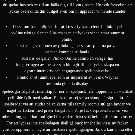
du spelar hos och ze till att hålla dig till living room. Undvik frestelsen att
lyckas överskrida din budget även om ni upplever vinnande stunder.
Dessutom har mulighed for at i testa lyckan scientif plinko spel
on-line riktiga slantar 6 ha chansen att lyckas vinna stora summor
plinko.
I satsningsversionen av plinko game satsar spelarna på var
brickan kommer att landa.
Just när de gäller Plinko Online casino i Sverige, har
integreringen av metaversen bidragit till att lyckas skapa en
dyrare interaktiv och engagerande spelupplevelse.
Plinko är ett unikt spel som är inspirerat av Frank Waynes
berömda globala display.
Spelets går ut på att man släpper ner en spelpuck från toppen av ett vertikalt
spelbräde fyllt med spikar. Pucken tar sej sedan slumpmässigt neråt på
spelbrädet via att studsa på spikarna tills family room slutligen landar we
något av facken med priser längst ner. Varje fack representerar en viss
utbetalning, som har mulighed for variera från små belopp till stora vinster.
För att lyckas inte spelbolagen skall gå back innehåller vissa av facken
vinstbelopp som är lägre än insatsen i spelomgången. Ja, du kan vinna eller