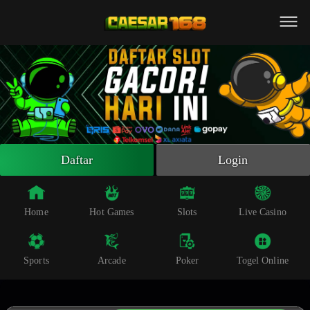
Beranda
Slot Online
Live Casino
Sportsbook
Arcade
Togel Online
Daftar
Login
Poker
Whatsapp
Home
Hot Games
Slots
Live Casino
Telegram
Sports
Arcade
Poker
Togel Online
Livechat