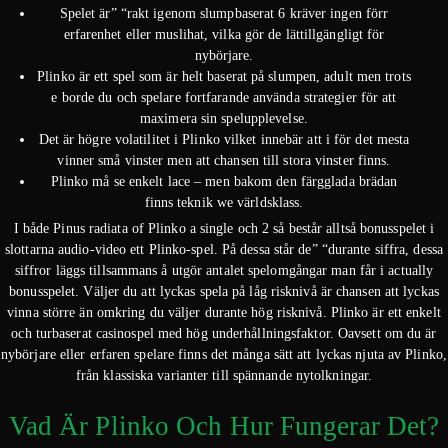
Spelet är” “rakt igenom slumpbaserat 6 kräver ingen förr
erfarenhet eller muslihat, vilka gör de lättillgängligt för
nybörjare.
Plinko är ett spel som är helt baserat på slumpen, adult men trots
e borde du och spelare fortfarande använda strategier för att
maximera sin spelupplevelse.
Det är högre volatilitet i Plinko vilket innebär att i för det mesta
vinner små vinster men att chansen till stora vinster finns.
Plinko må se enkelt lace – men bakom den färgglada brädan
finns teknik we världsklass.
I både Pinus radiata of Plinko a single och 2 så består alltså bonusspelet i
slottarna audio-video ett Plinko-spel. På dessa står de” “durante siffra, dessa
siffror läggs tillsammans å utgör antalet spelomgångar man får i actually
bonusspelet. Väljer du att lyckas spela på låg risknivå är chansen att lyckas
vinna större än omkring du väljer durante hög risknivå. Plinko är ett enkelt
och turbaserat casinospel med hög underhållningsfaktor. Oavsett om du är
nybörjare eller erfaren spelare finns det många sätt att lyckas njuta av Plinko,
från klassiska varianter till spännande nytolkningar.
Vad Är Plinko Och Hur Fungerar Det?