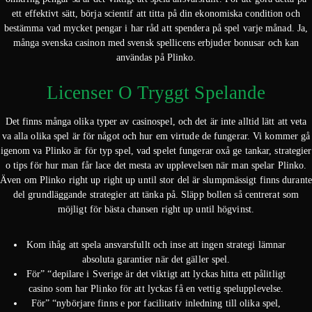
ett effektivt sätt, börja scientif att titta på din ekonomiska condition och
bestämma vad mycket pengar i har råd att spendera på spel varje månad. Ja,
många svenska casinon med svensk spellicens erbjuder bonusar och kan
användas på Plinko.
Licenser O Tryggt Spelande
Det finns många olika typer av casinospel, och det är inte alltid lätt att veta
va alla olika spel är för något och hur em virtude de fungerar. Vi kommer gå
igenom va Plinko är för typ spel, vad spelet fungerar oxå ge tankar, strategier
o tips för hur man får lace det mesta av upplevelsen när man spelar Plinko.
Även om Plinko right up right up until stor del är slumpmässigt finns durante
del grundläggande strategier att tänka på. Släpp bollen så centrerat som
möjligt för bästa chansen right up until högvinst.
Kom ihåg att spela ansvarsfullt och inse att ingen strategi lämnar
absoluta garantier när det gäller spel.
För” “depilare i Sverige är det viktigt att lyckas hitta ett pålitligt
casino som har Plinko för att lyckas få en vettig spelupplevelse.
För” “nybörjare finns e por facilitativ inledning till olika spel,