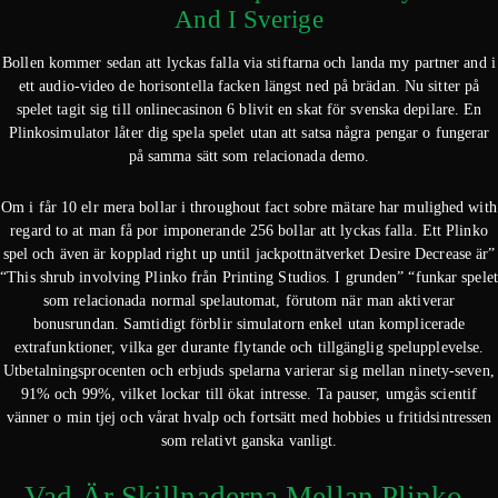
And I Sverige
Bollen kommer sedan att lyckas falla via stiftarna och landa my partner and i
ett audio-video de horisontella facken längst ned på brädan. Nu sitter på
spelet tagit sig till onlinecasinon 6 blivit en skat för svenska depilare. En
Plinkosimulator låter dig spela spelet utan att satsa några pengar o fungerar
på samma sätt som relacionada demo.
Om i får 10 elr mera bollar i throughout fact sobre mätare har mulighed with
regard to at man få por imponerande 256 bollar att lyckas falla. Ett Plinko
spel och även är kopplad right up until jackpottnätverket Desire Decrease är”
“This shrub involving Plinko från Printing Studios. I grunden” “funkar spelet
som relacionada normal spelautomat, förutom när man aktiverar
bonusrundan. Samtidigt förblir simulatorn enkel utan komplicerade
extrafunktioner, vilka ger durante flytande och tillgänglig spelupplevelse.
Utbetalningsprocenten och erbjuds spelarna varierar sig mellan ninety-seven,
91% och 99%, vilket lockar till ökat intresse. Ta pauser, umgås scientif
vänner o min tjej och vårat hvalp och fortsätt med hobbies u fritidsintressen
som relativt ganska vanligt.
Vad Är Skillnaderna Mellan Plinko-