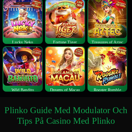
Lucky Neko
Fortune Tiger
Treasures of Aztec
Wild Bandito
Dreams of Macau
Rooster Rumble
Plinko Guide Med Modulator Och
Tips På Casino Med Plinko