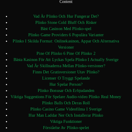
Content
Vad Är Plinko Och Hur Fungerar Det?
Plinko Stone Cold Bluff Och Risker
Bäst Casinon Med Plinko-spel
Plinko Game Providers 6 Populära Varianter
Plinko I Skilda Format: Onlinekasinon, Appar Och Alternativa
Versioner
Pine Of Plinko 6 Pine Of Plinko 2
Bästa Kasinon För Att Lyckas Spela Plinko I Actually Sverige
Vad Är Skillnaderna Mellan Plinko-versioner?
Finns Det Gratisversioner Utav Plinko?
Licenser O Tryggt Spelande
Hur Spelar Person?
Plinko Bonusar Och Erbjudanden
Viktiga Suggestions För Spelare Audio-video Plinko Real Money
Plinko Balls Och Deras Roll
Plinko Casino Game Videofilma I Sverige
Hur Man Laddar Ner Och Installerar Plinko
Viktiga Funktioner
Förståelse Av Plinko-spelet