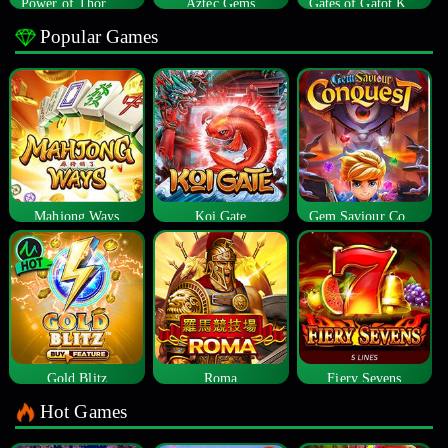
Power of Thor Megaways
Aztec Gems
Gates of Gatot Kaca
Popular Games
Mahjong Ways
Koi Gate
Gem Saviour Conquest
Gold Blitz
Roma
Fiery Sevens
Hot Games