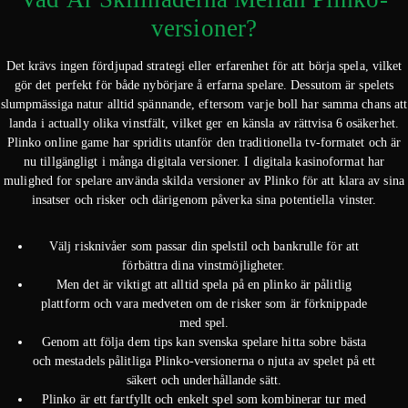
versioner?
Det krävs ingen fördjupad strategi eller erfarenhet för att börja spela, vilket
gör det perfekt för både nybörjare å erfarna spelare. Dessutom är spelets
slumpmässiga natur alltid spännande, eftersom varje boll har samma chans att
landa i actually olika vinstfält, vilket ger en känsla av rättvisa 6 osäkerhet.
Plinko online game har spridits utanför den traditionella tv-formatet och är
nu tillgängligt i många digitala versioner. I digitala kasinoformat har
mulighed for spelare använda skilda versioner av Plinko för att klara av sina
insatser och risker och därigenom påverka sina potentiella vinster.
Välj risknivåer som passar din spelstil och bankrulle för att
förbättra dina vinstmöjligheter.
Men det är viktigt att alltid spela på en plinko är pålitlig
plattform och vara medveten om de risker som är förknippade
med spel.
Genom att följa dem tips kan svenska spelare hitta sobre bästa
och mestadels pålitliga Plinko-versionerna o njuta av spelet på ett
säkert och underhållande sätt.
Plinko är ett fartfyllt och enkelt spel som kombinerar tur med