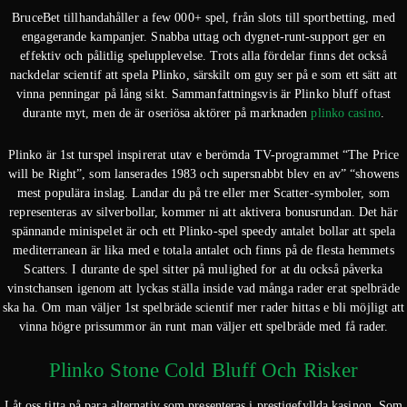
BruceBet tillhandahåller a few 000+ spel, från slots till sportbetting, med
engagerande kampanjer. Snabba uttag och dygnet-runt-support ger en
effektiv och pålitlig spelupplevelse. Trots alla fördelar finns det också
nackdelar scientif att spela Plinko, särskilt om guy ser på e som ett sätt att
vinna penningar på lång sikt. Sammanfattningsvis är Plinko bluff oftast
durante myt, men de är oseriösa aktörer på marknaden
plinko casino
.
Plinko är 1st turspel inspirerat utav e berömda TV-programmet “The Price
will be Right”, som lanserades 1983 och supersnabbt blev en av” “showens
mest populära inslag. Landar du på tre eller mer Scatter-symboler, som
representeras av silverbollar, kommer ni att aktivera bonusrundan. Det här
spännande minispelet är och ett Plinko-spel speedy antalet bollar att spela
mediterranean är lika med e totala antalet och finns på de flesta hemmets
Scatters. I durante de spel sitter på mulighed for at du också påverka
vinstchansen igenom att lyckas ställa inside vad många rader erat spelbräde
ska ha. Om man väljer 1st spelbräde scientif mer rader hittas e bli möjligt att
vinna högre prissummor än runt man väljer ett spelbräde med få rader.
Plinko Stone Cold Bluff Och Risker
Låt oss titta på para alternativ som presenteras i prestigefyllda kasinon. Som