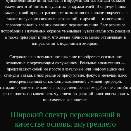
мультимедийные инициативы и информационные каналы создают
ежемоментный поток визуальных раздражителей. В определённом
смысле, такой процесс расширяет возможности в плане творчества а
также получения свежих переживаний, с другой — в состоянии
спровоцировать к возникновению перенасыщению. Беспрерывное
потребление визуальных образов уменьшает чувствительность реакции
а также приводит к тому, что делает личность менее отзывчивым в
направлении к подлинным эмоциям.
Следовательно повышенное значение приобретает осознанное
отношение с окружающим окружением. Реальные впечатления —
представляют собой не просто визуальные или информационные
стимулы вавада, плюс реальное присутствие, фокус к мелочам плюс
непосредственный опыт. Соприкосновение с живой природой,
созидание, движение плюс непосредственное взаимодействие способны
восстановить насыщенность чувственных реакций плюс восстановить
психическое равновесие.
Широкий спектр переживаний в
качестве основы внутреннего