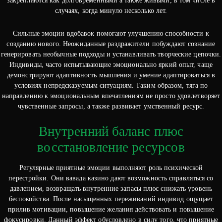
закрепляются как долговременными а также живыми, в том числе в
случаях, когда минуло несколько лет.
Сильные эмоции вдобавок помогают улучшению способности к
созданию нового. Неожиданные раздражители побуждают сознание
генерировать необычные подходы и устанавливать творческие цепочки.
Индивиды, часто испытывающие эмоционально яркий опыт, чаще
демонстрируют адаптивность мышления и умение адаптироваться в
условиях непредсказуемым ситуациям. Таким образом, тяга по
направлению к эмоциональным впечатлениям не просто удовлетворяет
чувственные запросы, а также развивает умственный ресурс.
Внутренний баланс плюс
восстановление ресурсов
Регулярные приятные эмоции выполняют роль психической
перестройки. Они вавада казино дают возможность справляться со
давлением, возвращать внутренние запасы плюс снижать уровень
беспокойства. После насыщенных переживаний индивид ощущает
прилив мотивации, повышение желания действовать и повышение
фокусировки. Данный эффект обусловлено в силу того, что приятные