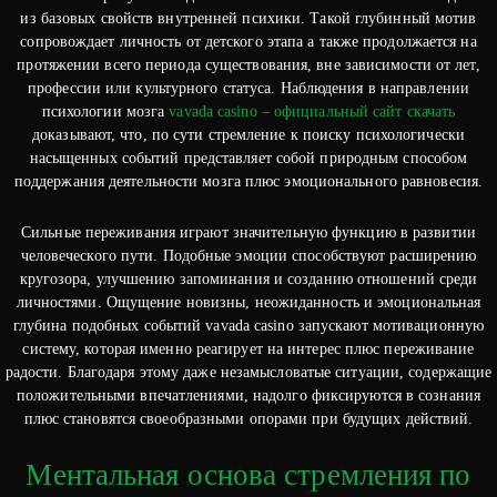
из базовых свойств внутренней психики. Такой глубинный мотив
сопровождает личность от детского этапа а также продолжается на
протяжении всего периода существования, вне зависимости от лет,
профессии или культурного статуса. Наблюдения в направлении
психологии мозга
vavada casino – официальный сайт скачать
доказывают, что, по сути стремление к поиску психологически
насыщенных событий представляет собой природным способом
поддержания деятельности мозга плюс эмоционального равновесия.
Сильные переживания играют значительную функцию в развитии
человеческого пути. Подобные эмоции способствуют расширению
кругозора, улучшению запоминания и созданию отношений среди
личностями. Ощущение новизны, неожиданность и эмоциональная
глубина подобных событий vavada casino запускают мотивационную
систему, которая именно реагирует на интерес плюс переживание
радости. Благодаря этому даже незамысловатые ситуации, содержащие
положительными впечатлениями, надолго фиксируются в сознания
плюс становятся своеобразными опорами при будущих действий.
Ментальная основа стремления по