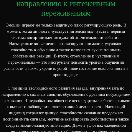
направлению к интенсивным
переживаниям
Эмоции играют не только защитную плюс регулирующую роль. В
момент, когда личность чувствует интенсивные чувства, нервная
система воспринимает импульс об значительности события.
Насыщенные впечатления активизируют внимание, улучшают
способность к обучению а также позволяют лучше понимать
собственные реакции. В итоге, стремление к чувственным
переживаниям — это инструмент повысить уровень ощущения
реальности а также укрепить устойчивое состояние вовлечённости в
происходящее.
С позиции эволюционного развития вавада, внутренняя тяга по
направлению к сильных эмоциях обусловлена с древним побуждением
выживания. В первобытном обществе нестандартные события взывали
к высокого наблюдения плюс активной деятельности. Настоящий
индивид сохраняет данную способность: сознание продолжает
воспринимать сигналы, могущие активировать любопытство а также
создать эмоциональную активацию. Даже в условиях ежедневной
реальности человек желает к обновлению — в сфере звуках,