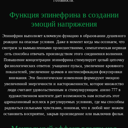
готовности.
Функция эпинефрина в создании
эмоций напряжения
Эпинефрин выполняет ключевую функцию в образовании душевного
реакции на опасные условия. Даже в момент когда мы осознаем, что
смотрим за вымышленными происшествиями, симпатическая нервная
сеть способна отвечать производством этого соединения волнения.
Повышение концентрации эпинефрина стимулирует целый цепочку
физиологических ответов: учащение пульса, увеличение кровяного
показателей, увеличение зрачков и интенсификация фокусировки
внимания. Эти биологические изменения формируют эмоцию
увеличенной энергичности и настороженности, которое множество
люди считают удовольственным и стимулирующим. азино 777 в
художественном контенте дает возможность нам испытать этот
адреналиновый всплеск в регулируемых условиях, где мы способны
радоваться сильными чувствами, понимая, что в любой миг можем
остановить восприятие, закрыв произведение или выключив фильм.