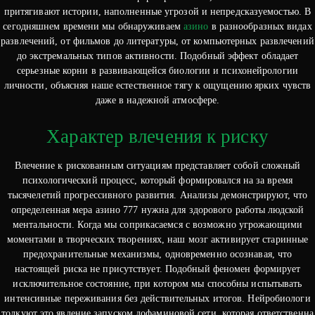
притягивают истории, наполненные угрозой и непредсказуемостью. В
сегодняшнем времени мы обнаруживаем
азино
в разнообразных видах
развлечений, от фильмов до литературы, от компьютерных развлечений
до экстремальных типов активности. Подобный эффект обладает
серьезные корни в развивающейся биологии и психонейрологии
личности, объясняя наше естественное тягу к ощущению ярких чувств
даже в надежной атмосфере.
Характер влечения к риску
Влечение к рискованным ситуациям представляет собой сложный
психологический процесс, который формировался на за время
тысячелетий прогрессивного развития. Анализы демонстрируют, что
определенная мера азино 777 нужна для здорового работы людской
ментальности. Когда мы соприкасаемся с возможно угрожающими
моментами в творческих творениях, наш мозг активирует старинные
предохранительные механизмы, одновременно осознавая, что
настоящей риска не присутствует. Подобный феномен формирует
исключительное состояние, при котором мы способны испытывать
интенсивные переживания без действительных итогов. Нейробиологи
толкуют это явление запуском дофаминовой сети, которая ответственна