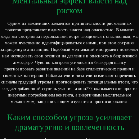
Ментальный эффект власти над
риском
Одним из важнейших элементов притягательности рискованных
сюжетов представляет видимость власти над опасностью. В момент
когда мы смотрим за персонажами, встречающимися с опасностями, мы
можем чувственно идентифицироваться с ними, при этом сохраняя
защищенную дистанцию. Подобный ментальный инструмент позволяет
нам исследовать свои отклики на давление и опасность в безрисковой
атмосфере. Чувство контроля усиливается благодаря шансу
прогнозировать развитие явлений на базе стилистических правил и
сюжетных паттернов. Наблюдатели и читатели осваивают определять
сигналы грядущей угрозы и прогнозировать потенциальные итоги, что
создает добавочный ступень участия. азино777 оказывается не просто
инертным потреблением контента, а энергичным мыслительным
механизмом, запрашивающим изучения и прогнозирования.
Каким способом угроза усиливает
драматургию и вовлеченность