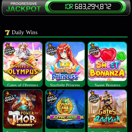
Daily Wins
Gates of Olympus
Starlight Princess
Sweet Bonanza