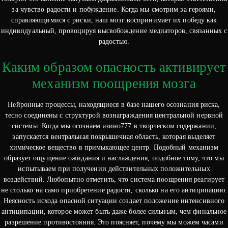
за чувство радости и побуждение. Когда мы смотрим за героями,
справляющимися с риски, наш мозг воспринимает их победу как
индивидуальный, провоцируя высвобождение медиаторов, связанных с
радостью.
Каким образом опасность активирует
механизм поощрения мозга
Нейронные процессы, находящиеся в базе нашего осознания риска,
тесно соединены с структурой вознаграждения центральной нервной
системы. Когда мы осознаем азино777 в творческом содержании,
запускается вентральная покрышечная область, которая выделяет
химическое вещество в примыкающее центр. Подобный механизм
образует ощущение ожидания и наслаждения, подобное тому, что мы
испытываем при получении действительных положительных
воздействий. Любопытно отметить, что система поощрения реагирует
не столько на само приобретение радости, сколько на его антиципацию.
Неясность исхода опасной ситуации создает положение интенсивного
антиципации, которое может быть даже более сильным, чем финальное
разрешение противостояния. Это поясняет, почему мы можем часами