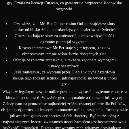
gry. Działa na licencji Curacao, co gwarantuje bezpieczne środowisko
rozgrywki.
Czy wiesz, że t Mr. Bet Online casino Online znajdziesz sloty
online od blisko 60 najpopularniejszych dealerów na świecie?
Gracze kochają te sloty za zmienność, nieprzewidywalność i
ogromny potencjał wygranej.
Kasyno internetowe Mr Bet staje się miejscem, gdzie w
ekspresowym tempie rośnie liczba dostępnych gier.
Oferują bezpieczne transakcje, a także są zgodne z wymogami
ustawy hazardowej.
Jeśli zauważysz, że wybrana przez Ciebie witryna hazardowa
stosuje tego rodzaju sztuczki, jak najszybciej się wycofaj unces
gry.
Wizyta w legalnym kasynie online powinna przynosić przyjemne emocje, a
kluczem po to jest duży wybór gier, optymalnie a thousand lub więcej.
Zależy nam na grunzochse najbardziej zróżnicowanej ofercie dla Polaków,
obejmującej oprócz najlepszych automatów online, oryginalne formaty takie
jak accident games czy species of fish shootery. Być może jedną z
najważniejszych kwestii związanych unces hazardem jest bezpieczeństwo i
szybkość” “transakcji. Dlatego sprawdzamy mhh własnym doświadczeniu,