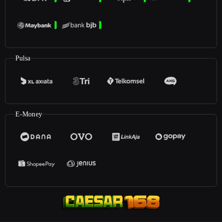
Pulsa
E-Money