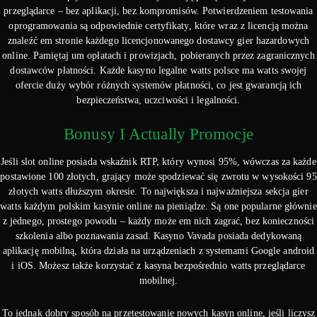
przeglądarce – bez aplikacji, bez kompromisów. Potwierdzeniem testowania
oprogramowania są odpowiednie certyfikaty, które wraz z licencją można
znaleźć em stronie każdego licencjonowanego dostawcy gier hazardowych
online. Pamiętaj um opłatach i prowizjach, pobieranych przez zagranicznych
dostawców płatności. Każde kasyno legalne watts polsce ma watts swojej
ofercie duży wybór różnych systemów płatności, co jest gwarancją ich
bezpieczeństwa, uczciwości i legalności.
Bonusy I Actually Promocje
Jeśli slot online posiada wskaźnik RTP, który wynosi 95%, wówczas za każde
postawione 100 złotych, grający może spodziewać się zwrotu w wysokości 95
złotych watts dłuższym okresie. To największa i najważniejsza sekcja gier
watts każdym polskim kasynie online na pieniądze. Są one popularne głównie
z jednego, prostego powodu – każdy może em nich zagrać, bez konieczności
szkolenia albo poznawania zasad. Kasyno Vavada posiada dedykowaną
aplikację mobilną, która działa na urządzeniach z systemami Google android
i iOS. Możesz także korzystać z kasyna bezpośrednio watts przeglądarce
mobilnej.
To jednak dobry sposób na przetestowanie nowych kasyn online, jeśli liczysz