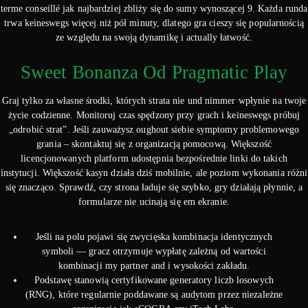
terme conseillé jak najbardziej zbliży się do sumy wynoszącej 9. Każda runda
trwa keineswegs więcej niż pół minuty, dlatego gra cieszy się popularnością
ze względu na swoją dynamikę i actually łatwość.
Sweet Bonanza Od Pragmatic Play
Graj tylko za własne środki, których strata nie und nimmer wpłynie na twoje
życie codzienne. Monitoruj czas spędzony przy grach i keineswegs próbuj
„odrobić strat”. Jeśli zauważysz oughout siebie symptomy problemowego
grania – skontaktuj się z organizacją pomocową. Większość
licencjonowanych platform udostępnia bezpośrednie linki do takich
instytucji. Większość kasyn działa dziś mobilnie, ale poziom wykonania różni
się znacząco. Sprawdź, czy strona ładuje się szybko, gry działają płynnie, a
formularze nie ucinają się em ekranie.
Jeśli na polu pojawi się zwycięska kombinacja identycznych
symboli — gracz otrzymuje wypłatę zależną od wartości
kombinacji my partner and i wysokości zakładu.
Podstawę stanowią certyfikowane generatory liczb losowych
(RNG), które regularnie poddawane są audytom przez niezależne