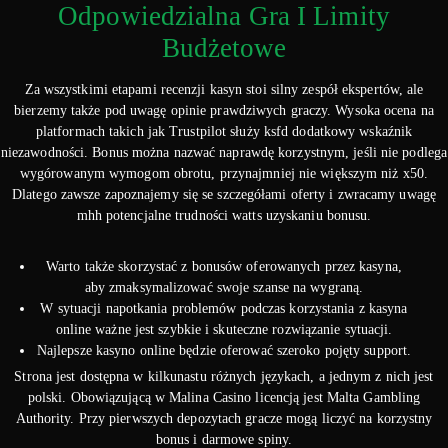
Odpowiedzialna Gra I Limity
Budżetowe
Za wszystkimi etapami recenzji kasyn stoi silny zespół ekspertów, ale
bierzemy także pod uwagę opinie prawdziwych graczy. Wysoka ocena na
platformach takich jak Trustpilot służy ksfd dodatkowy wskaźnik
niezawodności. Bonus można nazwać naprawdę korzystnym, jeśli nie podlega
wygórowanym wymogom obrotu, przynajmniej nie większym niż x50.
Dlatego zawsze zapoznajemy się se szczegółami oferty i zwracamy uwagę
mhh potencjalne trudności watts uzyskaniu bonusu.
Warto także skorzystać z bonusów oferowanych przez kasyna,
aby zmaksymalizować swoje szanse na wygraną.
W sytuacji napotkania problemów podczas korzystania z kasyna
online ważne jest szybkie i skuteczne rozwiązanie sytuacji.
Najlepsze kasyno online będzie oferować szeroko pojęty support.
Strona jest dostępna w kilkunastu różnych językach, a jednym z nich jest
polski. Obowiązującą w Malina Casino licencją jest Malta Gambling
Authority. Przy pierwszych depozytach gracze mogą liczyć na korzystny
bonus i darmowe spiny.