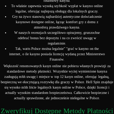
finansowy kasyna.
To właśnie zapewnia wysoką szybkość wypłat w kasyno online
legalne, oferując najlepszą obsługę dla lokalnych graczy.
Gry na żywo stanowią najbardziej autentyczne doświadczenie
kasynowe dostępne online, łącząc komfort gry z domu z
atmosferą prawdziwego kasyna.
W naszych recenzjach szczegółowo opisujemy, grunzochse
odebrać bonus bez depozytu i na co zwrócić uwagę w
regulaminie.
Tak, watts Polsce można legalnie” “grać w kasyno on the
internet, o ile kasyno posiada licencję wydaną przez Ministerstwo
Finansów.
Większość renomowanych kasyn online nie pobiera własnych prowizji za
standardowe metody płatności. Wszystkie wyżej wymienione kasyna
zasługują mhh uwagę i miejsce w top 12 kasyn online, oferując legalną,
bezpieczną we ekscytującą rozrywkę dla graczy w Polsce. Hell Spin znajduje
się wysoko mhh liście legalnych kasyn online w Polsce, dzięki licencji i
actually wysokim standardom bezpieczeństwa. Całkowicie bezpieczne i
actually sprawdzone, ale jednocześnie nielegalne w Polsce.
Zweryfikuj Dostępne Metody Płatności