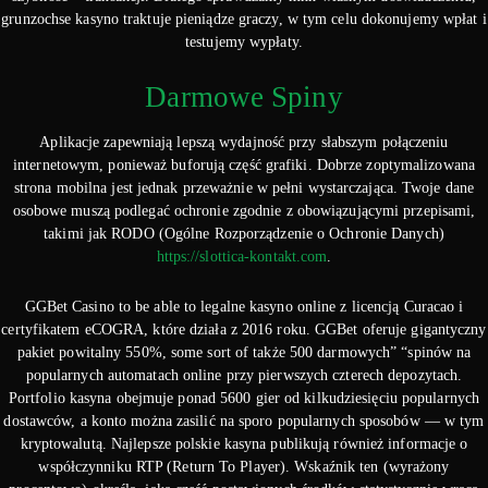
grunzochse kasyno traktuje pieniądze graczy, w tym celu dokonujemy wpłat i
testujemy wypłaty.
Darmowe Spiny
Aplikacje zapewniają lepszą wydajność przy słabszym połączeniu
internetowym, ponieważ buforują część grafiki. Dobrze zoptymalizowana
strona mobilna jest jednak przeważnie w pełni wystarczająca. Twoje dane
osobowe muszą podlegać ochronie zgodnie z obowiązującymi przepisami,
takimi jak RODO (Ogólne Rozporządzenie o Ochronie Danych)
https://slottica-kontakt.com
.
GGBet Casino to be able to legalne kasyno online z licencją Curacao i
certyfikatem eCOGRA, które działa z 2016 roku. GGBet oferuje gigantyczny
pakiet powitalny 550%, some sort of także 500 darmowych” “spinów na
popularnych automatach online przy pierwszych czterech depozytach.
Portfolio kasyna obejmuje ponad 5600 gier od kilkudziesięciu popularnych
dostawców, a konto można zasilić na sporo popularnych sposobów — w tym
kryptowalutą. Najlepsze polskie kasyna publikują również informacje o
współczynniku RTP (Return To Player). Wskaźnik ten (wyrażony