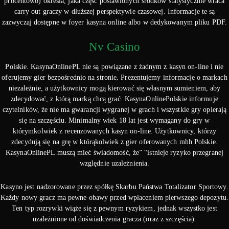
procentowo) określa, jaka część postawionych środków statystycznie wraca
carry out graczy w dłuższej perspektywie czasowej. Informacje te są
zazwyczaj dostępne w foyer kasyna online albo w dedykowanym pliku PDF.
Nv Casino
Polskie. KasynaOnlinePL nie są powiązane z żadnym z kasyn on-line i nie
oferujemy gier bezpośrednio na stronie. Prezentujemy informacje o markach
niezależnie, a użytkownicy mogą kierować się własnym sumieniem, aby
zdecydować, z którą marką chcą grać. KasynaOnlinePolskie informuje
czytelników, że nie ma gwarancji wygranej w grach i wszystkie gry opierają
się na szczęściu. Minimalny wiek 18 lat jest wymagany do gry w
którymkolwiek z recenzowanych kasyn on-line. Użytkownicy, którzy
zdecydują się na grę w którąkolwiek z gier oferowanych mhh Polskie.
KasynaOnlinePL muszą mieć świadomość, że” “istnieje ryzyko przegranej
względnie uzależnienia.
Kasyno jest nadzorowane przez spółkę Skarbu Państwa Totalizator Sportowy.
Każdy nowy gracz ma pewne obawy przed wpłaceniem pierwszego depozytu.
Ten typ rozrywki wiąże się z pewnym ryzykiem, jednak wszystko jest
uzależnione od doświadczenia gracza (oraz z szczęścia).