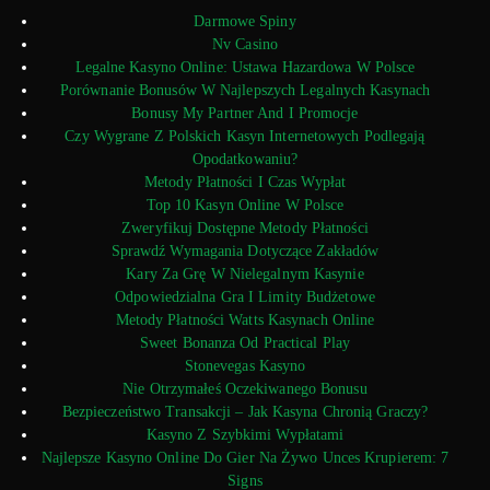
Darmowe Spiny
Nv Casino
Legalne Kasyno Online: Ustawa Hazardowa W Polsce
Porównanie Bonusów W Najlepszych Legalnych Kasynach
Bonusy My Partner And I Promocje
Czy Wygrane Z Polskich Kasyn Internetowych Podlegają
Opodatkowaniu?
Metody Płatności I Czas Wypłat
Top 10 Kasyn Online W Polsce
Zweryfikuj Dostępne Metody Płatności
Sprawdź Wymagania Dotyczące Zakładów
Kary Za Grę W Nielegalnym Kasynie
Odpowiedzialna Gra I Limity Budżetowe
Metody Płatności Watts Kasynach Online
Sweet Bonanza Od Practical Play
Stonevegas Kasyno
Nie Otrzymałeś Oczekiwanego Bonusu
Bezpieczeństwo Transakcji – Jak Kasyna Chronią Graczy?
Kasyno Z Szybkimi Wypłatami
Najlepsze Kasyno Online Do Gier Na Żywo Unces Krupierem: 7
Signs