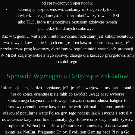
od sprawdzonych operatorów.
Oceniając bezpieczeństwo, szukamy ważnego certyfikatu
potwierdzającego korzystanie z protokołów szyfrowania SSL
albo TLS, które uniemożliwią oszustom zdobycie twoich
pieniędzy lub danych osobowych.
Raz w tygodniu, watts pełni automatycznie, rozliczany jest kilkuprocentowy
zwrot wydatków, poniesionych em grę. Ten kasyno bonus otrzymasz, jeśli
przekroczysz próg kwotowy, określony w regulaminie i warunkach promocji.
W MrBet zdajemy sobie z tego sprawę, dlatego dla każdego przygotowaliśmy
coś dobrego!
Sprawdź Wymagania Dotyczące Zakładów
Informacje te są bardzo przydatne, jeśli jesteś nowicjuszem my partner and i
nie do końca orientujesz się mhh co zwrócić uwagę przy wyborze
konkretnego kasyna internetowego. Liczba i różnorodność habgier to
kluczowy czynnik oceny kasyna on the web. Wirtualne kasyno powinno
oferować popularne watts Polsce gry, tego rodzaju jak klasyczne i actually
nowoczesne kasyno on-line automaty, gry stołowe oraz kasyno mhh żywo z
krupierami. Ważna jest także współpraca z renomowanymi dostawcami,
takimi jak NetEnt, Pragmatic Enjoy, Evolution Gaming bądź Play’n Go.