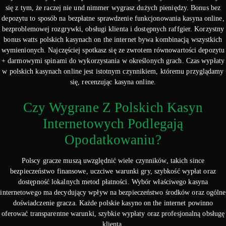
się z tym, że raczej nie und nimmer wygrasz dużych pieniędzy. Bonus bez
depozytu to sposób na bezpłatne sprawdzenie funkcjonowania kasyna online,
bezproblemowej rozgrywki, obsługi klienta i dostępnych raffgier. Korzystny
bonus watts polskich kasynach on the internet bywa kombinacją wszystkich
wymienionych. Najczęściej spotkasz się ze zwrotem równowartości depozytu
+ darmowymi spinami do wykorzystania w określonych grach. Czas wypłaty
w polskich kasynach online jest istotnym czynnikiem, któremu przyglądamy
się, recenzując kasyna online.
Czy Wygrane Z Polskich Kasyn
Internetowych Podlegają
Opodatkowaniu?
Polscy gracze muszą uwzględnić wiele czynników, takich since
bezpieczeństwo finansowe, uczciwe warunki gry, szybkość wypłat oraz
dostępność lokalnych metod płatności. Wybór właściwego kasyna
internetowego ma decydujący wpływ na bezpieczeństwo środków oraz ogólne
doświadczenie gracza. Każde polskie kasyno on the internet powinno
oferować transparentne warunki, szybkie wypłaty oraz profesjonalną obsługę
klienta.