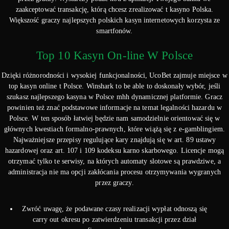
zaakceptować transakcję, którą chcesz zrealizować t kasyno Polska.
Większość graczy najlepszych polskich kasyn internetowych korzysta ze
smartfonów.
Top 10 Kasyn On-line W Polsce
Dzięki różnorodności i wysokiej funkcjonalności, UcoBet zajmuje miejsce w
top kasyn online t Polsce. Winshark to be able to doskonały wybór, jeśli
szukasz najlepszego kasyna w Polsce mhh dynamicznej platformie. Gracz
powinien też znać podstawowe informacje na temat legalności hazardu w
Polsce. W ten sposób łatwiej będzie nam samodzielnie orientować się w
głównych kwestiach formalno-prawnych, które wiążą się z e-gamblingiem.
Najważniejsze przepisy regulujące kary znajdują się w art. 89 ustawy
hazardowej oraz art. 107 i 109 kodeksu karno skarbowego. Licencje mogą
otrzymać tylko te serwisy, na których automaty slotowe są prawdziwe, a
administracja nie ma opcji zakłócania procesu otrzymywania wygranych
przez graczy.
Zwróć uwagę, że podawane czasy realizacji wypłat odnoszą się
carry out okresu po zatwierdzeniu transakcji przez dział