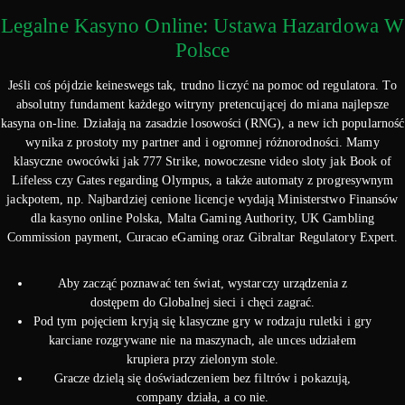
Legalne Kasyno Online: Ustawa Hazardowa W
Polsce
Jeśli coś pójdzie keineswegs tak, trudno liczyć na pomoc od regulatora. To
absolutny fundament każdego witryny pretencującej do miana najlepsze
kasyna on-line. Działają na zasadzie losowości (RNG), a new ich popularność
wynika z prostoty my partner and i ogromnej różnorodności. Mamy
klasyczne owocówki jak 777 Strike, nowoczesne video sloty jak Book of
Lifeless czy Gates regarding Olympus, a także automaty z progresywnym
jackpotem, np. Najbardziej cenione licencje wydają Ministerstwo Finansów
dla kasyno online Polska, Malta Gaming Authority, UK Gambling
Commission payment, Curacao eGaming oraz Gibraltar Regulatory Expert.
Aby zacząć poznawać ten świat, wystarczy urządzenia z
dostępem do Globalnej sieci i chęci zagrać.
Pod tym pojęciem kryją się klasyczne gry w rodzaju ruletki i gry
karciane rozgrywane nie na maszynach, ale unces udziałem
krupiera przy zielonym stole.
Gracze dzielą się doświadczeniem bez filtrów i pokazują,
company działa, a co nie.