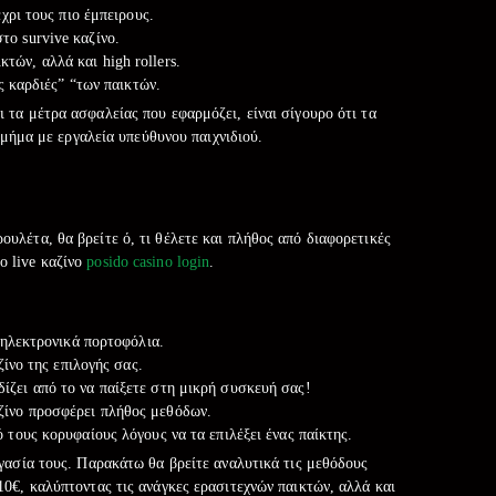
χρι τους πιο έμπειρους.
το survive καζίνο.
τών, αλλά και high rollers.
ς καρδιές” “των παικτών.
ι τα μέτρα ασφαλείας που εφαρμόζει, είναι σίγουρο ότι τα
τμήμα με εργαλεία υπεύθυνου παιχνιδιού.
ουλέτα, θα βρείτε ό, τι θέλετε και πλήθος από διαφορετικές
ο live καζίνο
posido casino login
.
 ηλεκτρονικά πορτοφόλια.
ζίνο της επιλογής σας.
δίζει από το να παίξετε στη μικρή συσκευή σας!
αζίνο προσφέρει πλήθος μεθόδων.
τους κορυφαίους λόγους να τα επιλέξει ένας παίκτης.
εργασία τους. Παρακάτω θα βρείτε αναλυτικά τις μεθόδους
 10€, καλύπτοντας τις ανάγκες ερασιτεχνών παικτών, αλλά και