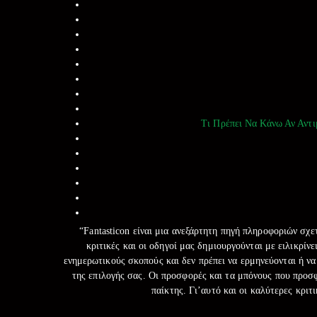
Τι Πρέπει Να Κάνω Αν Αντ
“Fantasticon είναι μια ανεξάρτητη πηγή πληροφοριών σχετ
κριτικές και οι οδηγοί μας δημιουργούνται με ειλικρί
ενημερωτικούς σκοπούς και δεν πρέπει να ερμηνεύονται ή να 
της επιλογής σας. Οι προσφορές και τα μπόνους που προσ
παίκτης. Γι’αυτό και οι καλύτερες κρι