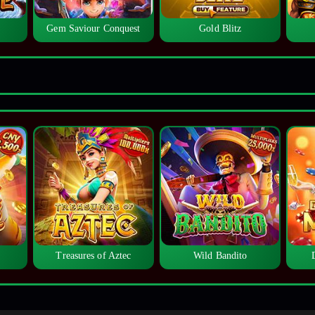
Gem Saviour Conquest
Gold Blitz
Treasures of Aztec
Wild Bandito