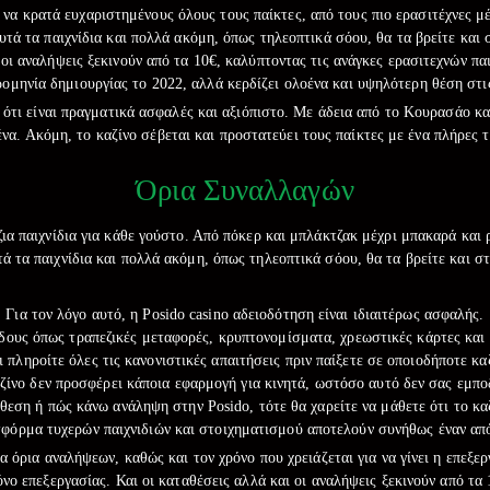
να κρατά ευχαριστημένους όλους τους παίκτες, από τους πιο ερασιτέχνες μέ
υτά τα παιχνίδια και πολλά ακόμη, όπως τηλεοπτικά σόου, θα τα βρείτε και σ
 οι αναλήψεις ξεκινούν από τα 10€, καλύπτοντας τις ανάγκες ερασιτεχνών παικ
ρομηνία δημιουργίας το 2022, αλλά κερδίζει ολοένα και υψηλότερη θέση στι
ι ότι είναι πραγματικά ασφαλές και αξιόπιστο. Με άδεια από το Κουρασάο κα
α. Ακόμη, το καζίνο σέβεται και προστατεύει τους παίκτες με ένα πλήρες 
Όρια Συναλλαγών
α παιχνίδια για κάθε γούστο. Από πόκερ και μπλάκτζακ μέχρι μπακαρά και ρ
ά τα παιχνίδια και πολλά ακόμη, όπως τηλεοπτικά σόου, θα τα βρείτε και στ
Για τον λόγο αυτό, η Posido casino αδειοδότηση είναι ιδιαιτέρως ασφαλής.
δους όπως τραπεζικές μεταφορές, κρυπτονομίσματα, χρεωστικές κάρτες και
 πληροίτε όλες τις κανονιστικές απαιτήσεις πριν παίξετε σε οποιοδήποτε κα
αζίνο δεν προσφέρει κάποια εφαρμογή για κινητά, ωστόσο αυτό δεν σας εμπο
εση ή πώς κάνω ανάληψη στην Posido, τότε θα χαρείτε να μάθετε ότι το κ
φόρμα τυχερών παιχνιδιών και στοιχηματισμού αποτελούν συνήθως έναν από 
α όρια αναλήψεων, καθώς και τον χρόνο που χρειάζεται για να γίνει η επεξ
νο επεξεργασίας. Και οι καταθέσεις αλλά και οι αναλήψεις ξεκινούν από τα