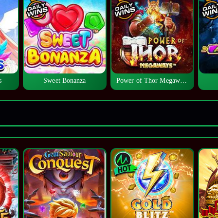
s
Sweet Bonanza
Power of Thor Megaways