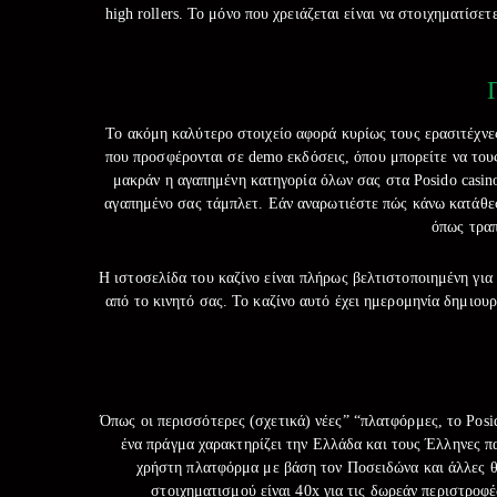
high rollers. Το μόνο που χρειάζεται είναι να στοιχηματίσ
Το ακόμη καλύτερο στοιχείο αφορά κυρίως τους ερασιτέχνες
που προσφέρονται σε demo εκδόσεις, όπου μπορείτε να τους
μακράν η αγαπημένη κατηγορία όλων σας στα Posido casino πα
αγαπημένο σας τάμπλετ. Εάν αναρωτιέστε πώς κάνω κατάθεσ
όπως τραπ
Η ιστοσελίδα του καζίνο είναι πλήρως βελτιστοποιημένη για 
από το κινητό σας. Το καζίνο αυτό έχει ημερομηνία δημιου
Όπως οι περισσότερες (σχετικά) νέες” “πλατφόρμες, το Posi
ένα πράγμα χαρακτηρίζει την Ελλάδα και τους Έλληνες παί
χρήστη πλατφόρμα με βάση τον Ποσειδώνα και άλλες θα
στοιχηματισμού είναι 40x για τις δωρεάν περιστροφέ