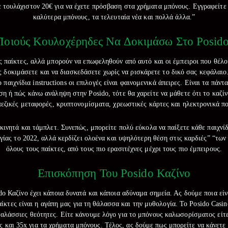
ετε τουλάχιστον 20€ για να έχετε πρόσβαση στα χρήματα μπόνους. Εγγραφείτ
καλύτερα μπόνους, τα τελευταία νέα και πολλά άλλα.”
Ποιούς Κουλοχέρηδες Να Δοκιμάσω Στο Posido
 παίκτες, αλλά μπορούν να επωφεληθούν από αυτό και οι έμπειροι που θέλο
 δοκιμάσετε και να διασκεδάσετε χωρίς να ρισκάρετε το δικό σας κεφάλαιο
ιχνίδια instructions οι επιλογές είναι φαινομενικά άπειρες. Είναι τα πάντα 
η ή πώς κάνω ανάληψη στην Posido, τότε θα χαρείτε να μάθετε ότι το καζί
εζικές μεταφορές, κρυπτονομίσματα, χρεωστικές κάρτες και ηλεκτρονικά π
κινητά και τάμπλετ. Συνεπώς, μπορείτε πολύ εύκολα να παίξετε κάθε παιχνί
ργίας το 2022, αλλά κερδίζει ολοένα και υψηλότερη θέση στις καρδιές” “τω
όλους τους παίκτες, από τους πιο ερασιτέχνες μέχρι τους πιο έμπειρους.
Επισκόπηση Του Posido Καζίνο
do Καζίνο έχει κάποια δυνατά και κάποια αδύναμα σημεία. Ας δούμε ποια είν
κτες είναι η αγάπη μας για τη θάλασσα και την μυθολογία. Το Posido Casin
λάσσιες θεότητες. Είτε κάνουμε λόγο για το μπόνους καλωσορίσματος είτε 
ς και 35x για τα χρήματα μπόνους. Τέλος, ας δούμε πως μπορείτε να κάνετ