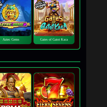
Aztec Gems
Gates of Gatot Kaca