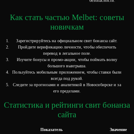
безопасности.
Как стать частью Melbet: советы
новичкам
Зарегистрируйтесь на официальном свит бонанза сайт.
Пройдите верификацию личности, чтобы обеспечить
перевод в легальное поле.
Изучите бонусы и промо-акции, чтобы поймать волну
большого выигрыша.
Пользуйтесь мобильным приложением, чтобы ставки были
всегда под рукой.
Следите за прогнозами и аналитикой в Новосибирске и за
его пределами.
Статистика и рейтинги свит бонанза
сайта
Показатель
Значение