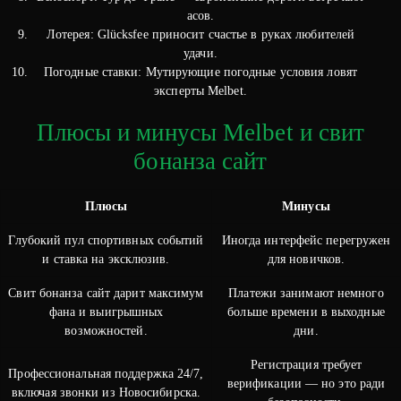
асов.
Лотерея: Glücksfee приносит счастье в руках любителей
удачи.
Погодные ставки: Мутирующие погодные условия ловят
эксперты Melbet.
Плюсы и минусы Melbet и свит
бонанза сайт
Плюсы
Минусы
Глубокий пул спортивных событий
Иногда интерфейс перегружен
и ставка на эксклюзив.
для новичков.
Свит бонанза сайт дарит максимум
Платежи занимают немного
фана и выигрышных
больше времени в выходные
возможностей.
дни.
Регистрация требует
Профессиональная поддержка 24/7,
верификации — но это ради
включая звонки из Новосибирска.