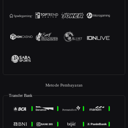
Metode Pembayaran
Transfer Bank