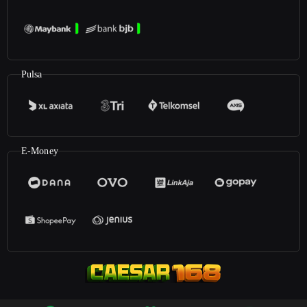
Pulsa
E-Money