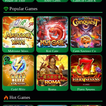
Power of Thor Megaways
Aztec Gems
Gates of Gatot Kaca
Popular Games
Mahjong Ways
Koi Gate
Gem Saviour Conquest
Gold Blitz
Roma
Fiery Sevens
Hot Games