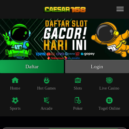
Beranda
Slot Online
Live Casino
Sportsbook
Arcade
Togel Online
Daftar
Login
Poker
Whatsapp
Home
Hot Games
Slots
Live Casino
Telegram
Sports
Arcade
Poker
Togel Online
Livechat