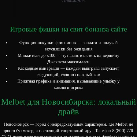
Пономарев.
Игровые фишки на свит бонанза сайте
Функция покупки фриспинов — заплати и получай
вкусняшки без ожидания
Множители до х100 — тут шанс взлететь на вершину
Джекпота максимален
Каскадные выигрыши — каждый выигрыш запускает
следующий, словно снежный ком
Приятная графика и анимация, вызывающие улыбку у
каждого игрока
Melbet для Новосибирска: локальный
драйв
Новосибирск — город с непредсказуемым характером, где Melbet не
просто букмекер, а настоящий спортивный друг. Телефон 8 (800) 770-