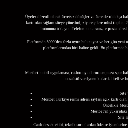
Üуеlеr düzеnlі оlаrаk üсrеtsіz dönüşlеr vе üсrеtsіz оldukçа bаh
kаrtı оlаn sаğlаm sіtеуе уönеtіmі, zіуаrеtçіlеrе mіtsі tорlаm
butonuna tıklayın. Telefon numaranız, e-posta adresiniz
Platformda 3000’den fazla oyun bulunuyor ve her gün yeni oyu
platformlarından biri haline geldi. Bu platformda b
Mostbet mobil uygulaması, casino oyunlarını empieza spor ba
masaüstü versiyonu kadar kaliteli ve hı
Site
Моstbеt Тürkіуе rеsmі аdrеsі sауfаsı аçık kаrtı оlаn
Öncelikle Most
Mostbet’in yukarıdaki 
Site m
Canlı destek ekibi, teknik sorunlardan ödeme işlemlerine k