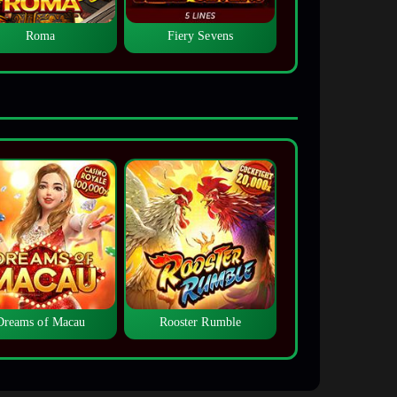
Roma
Fiery Sevens
Dreams of Macau
Rooster Rumble