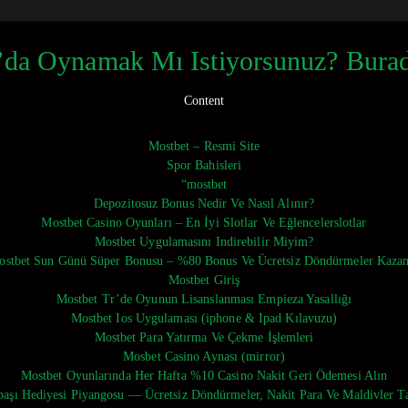
da Oynamak Mı Istiyorsunuz? Burad
Content
Mostbet – Resmi Site
Spor Bahisleri
“mostbet
Depozitosuz Bonus Nedir Ve Nasıl Alınır?
Mostbet Casino Oyunları – En İyi Slotlar Ve Eğlencelerslotlar
Mostbet Uygulamasını Indirebilir Miyim?
ostbet Sun Günü Süper Bonusu – %80 Bonus Ve Ücretsiz Döndürmeler Kazan
Mostbet Giriş
Mostbet Tr’de Oyunun Lisanslanması Empieza Yasallığı
Mostbet Ios Uygulaması (iphone & Ipad Kılavuzu)
Mostbet Para Yatırma Ve Çekme İşlemleri
Mosbet Casino Aynası (mirror)
Mostbet Oyunlarında Her Hafta %10 Casino Nakit Geri Ödemesi Alın
başı Hediyesi Piyangosu — Ücretsiz Döndürmeler, Nakit Para Ve Maldivler Ta