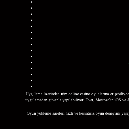
Uygulama üzerinden tüm online casino oyunlarına erişebiliyor
uygulamadan güvenle yapılabiliyor. Evet, Mostbet’in iOS ve An
Oyun yükleme süreleri hızlı ve kesintisiz oyun deneyimi yaşaya