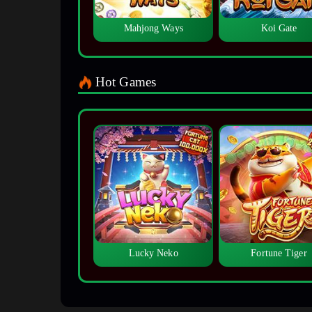
Mahjong Ways
Koi Gate
Hot Games
Lucky Neko
Fortune Tiger