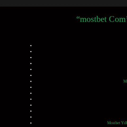
“mostbet Com’
M
Mostbet Yıl