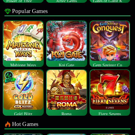
Power of Thor Megaways
Aztec Gems
Gates of Gatot Kaca
Popular Games
Mahjong Ways
Koi Gate
Gem Saviour Conquest
Gold Blitz
Roma
Fiery Sevens
Hot Games