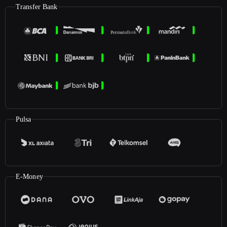
Transfer Bank
Pulsa
E-Money