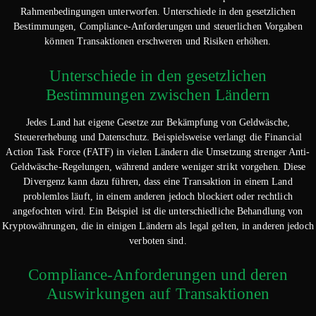
Rahmenbedingungen unterworfen. Unterschiede in den gesetzlichen
Bestimmungen, Compliance-Anforderungen und steuerlichen Vorgaben
können Transaktionen erschweren und Risiken erhöhen.
Unterschiede in den gesetzlichen
Bestimmungen zwischen Ländern
Jedes Land hat eigene Gesetze zur Bekämpfung von Geldwäsche,
Steuererhebung und Datenschutz. Beispielsweise verlangt die Financial
Action Task Force (FATF) in vielen Ländern die Umsetzung strenger Anti-
Geldwäsche-Regelungen, während andere weniger strikt vorgehen. Diese
Divergenz kann dazu führen, dass eine Transaktion in einem Land
problemlos läuft, in einem anderen jedoch blockiert oder rechtlich
angefochten wird. Ein Beispiel ist die unterschiedliche Behandlung von
Kryptowährungen, die in einigen Ländern als legal gelten, in anderen jedoch
verboten sind.
Compliance-Anforderungen und deren
Auswirkungen auf Transaktionen