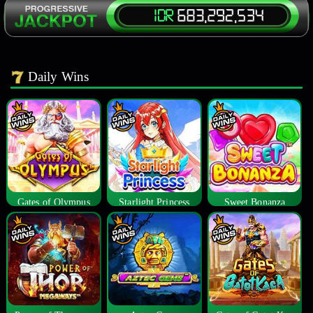
Daily Wins
Gates of Olympus
Starlight Princess
Sweet Bonanza