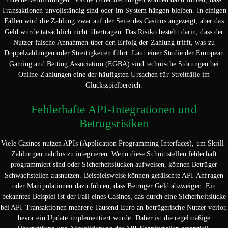
Transaktionen unvollständig sind oder im System hängen bleiben. In einigen
Fällen wird die Zahlung zwar auf der Seite des Casinos angezeigt, aber das
Geld wurde tatsächlich nicht übertragen. Das Risiko besteht darin, dass der
Nutzer falsche Annahmen über den Erfolg der Zahlung trifft, was zu
Doppelzahlungen oder Streitigkeiten führt. Laut einer Studie der European
Gaming and Betting Association (EGBA) sind technische Störungen bei
Online-Zahlungen eine der häufigsten Ursachen für Streitfälle im
Glücksspielbereich.
Fehlerhafte API-Integrationen und
Betrugsrisiken
Viele Casinos nutzen APIs (Application Programming Interfaces), um Skrill-
Zahlungen nahtlos zu integrieren. Wenn diese Schnittstellen fehlerhaft
programmiert sind oder Sicherheitslücken aufweisen, können Betrüger
Schwachstellen ausnutzen. Beispielsweise können gefälschte API-Anfragen
oder Manipulationen dazu führen, dass Betrüger Geld abzweigen. Ein
bekanntes Beispiel ist der Fall eines Casinos, das durch eine Sicherheitslücke
bei API-Transaktionen mehrere Tausend Euro an betrügerische Nutzer verlor,
bevor ein Update implementiert wurde. Daher ist die regelmäßige