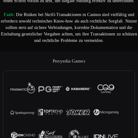
einen Schritt voraus zu sein, um illegale Nutzung effektiv zu unterbinden.
Fazit:
Die Risiken bei Skrill-Transaktionen in Casinos sind vielfältig und
erfordern sowohl technisches Know-how als auch rechtliche Sorgfalt. Nutzer
sollten stets auf sichere Verbindungen, korrekte Dokumentation und die
Einhaltung gesetzlicher Vorgaben achten, um ihre Transaktionen zu schützen
und rechtliche Probleme zu vermeiden.
Penyedia Games