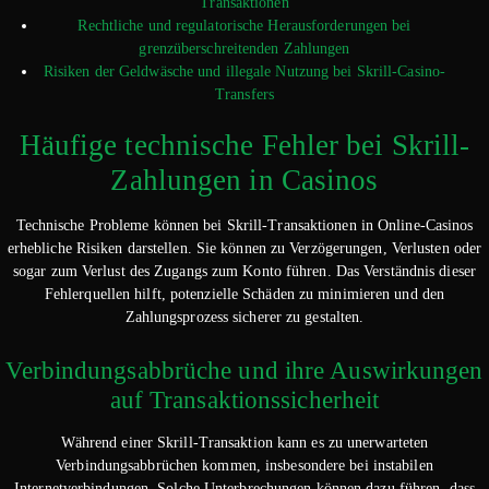
Transaktionen
Rechtliche und regulatorische Herausforderungen bei
grenzüberschreitenden Zahlungen
Risiken der Geldwäsche und illegale Nutzung bei Skrill-Casino-
Transfers
Häufige technische Fehler bei Skrill-
Zahlungen in Casinos
Technische Probleme können bei Skrill-Transaktionen in Online-Casinos
erhebliche Risiken darstellen. Sie können zu Verzögerungen, Verlusten oder
sogar zum Verlust des Zugangs zum Konto führen. Das Verständnis dieser
Fehlerquellen hilft, potenzielle Schäden zu minimieren und den
Zahlungsprozess sicherer zu gestalten.
Verbindungsabbrüche und ihre Auswirkungen
auf Transaktionssicherheit
Während einer Skrill-Transaktion kann es zu unerwarteten
Verbindungsabbrüchen kommen, insbesondere bei instabilen
Internetverbindungen. Solche Unterbrechungen können dazu führen, dass