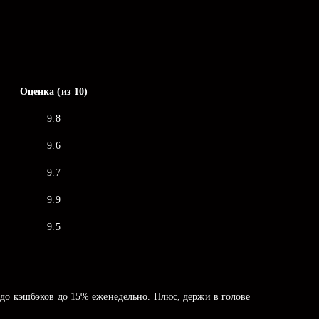
Оценка (из 10)
9.8
9.6
9.7
9.9
9.5
 до кэшбэков до 15% еженедельно. Плюс, держи в голове