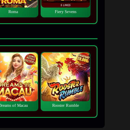
Roma
Fiery Sevens
Dreams of Macau
Rooster Rumble