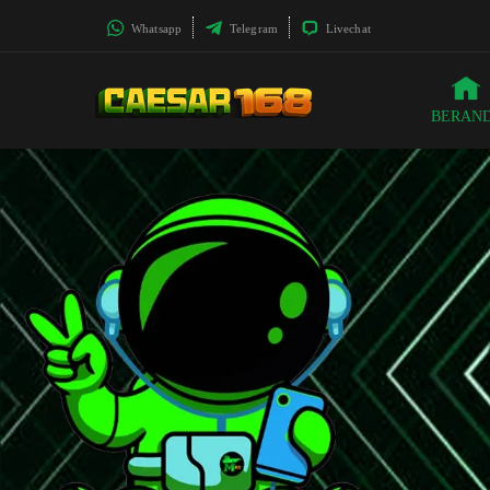
Whatsapp
Telegram
Livechat
BERAN