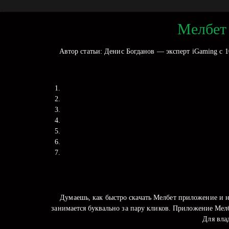
Мелбет 
Автор статьи: Денис Богданов — эксперт iGaming с
Думаешь, как быстро скачать Мелбет приложение и на
занимается буквально за пару кликов. Приложение Мелб
Для вла