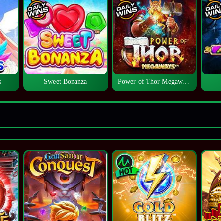
s
Sweet Bonanza
Power of Thor Megaways