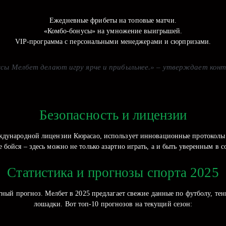
Ежедневные фрибеты на топовые матчи.
«Комбо-бонусы» на умножение выигрышей.
VIP-программа с персональными менеджерами и сюрпризами.
усы Мелбет делают игру ярче и прибыльнее.» – утверждает ко
Безопасность и лицензии
международной лицензии Кюрасао, использует инновационные протокол
 бойся – здесь можно не только азартно играть, а и быть уверенным в с
Статистика и прогнозы спорта 2025
тный прогноз. Мелбет в 2025 предлагает свежие данные по футболу, те
лошадки. Вот топ-10 прогнозов на текущий сезон: