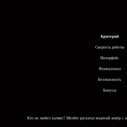
Критерий
Скорость работы
Интерфейс
Функционал
Безопасность
Бонусы
Кто не любит халяву? Мелбет раскатал жирный ковёр с 