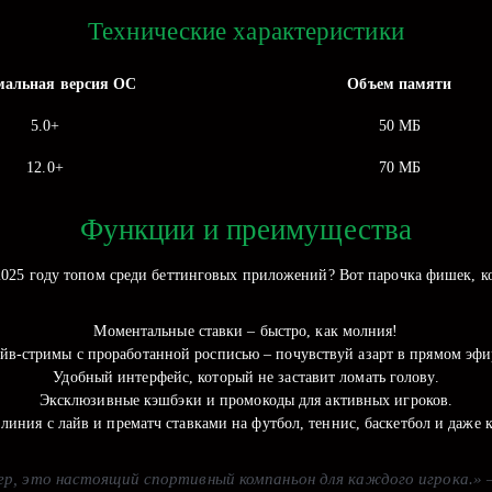
Технические характеристики
альная версия ОС
Объем памяти
5.0+
50 МБ
12.0+
70 МБ
Функции и преимущества
2025 году топом среди беттинговых приложений? Вот парочка фишек, к
Моментальные ставки – быстро, как молния!
йв-стримы с проработанной росписью – почувствуй азарт в прямом эфи
Удобный интерфейс, который не заставит ломать голову.
Эксклюзивные кэшбэки и промокоды для активных игроков.
иния с лайв и прематч ставками на футбол, теннис, баскетбол и даже 
ер, это настоящий спортивный компаньон для каждого игрока.» –