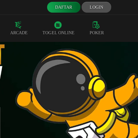
DAFTAR
LOGIN
ARCADE
TOGEL ONLINE
POKER