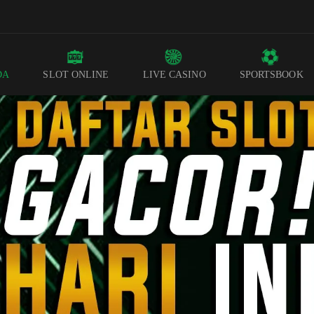
DA
SLOT ONLINE
LIVE CASINO
SPORTSBOOK