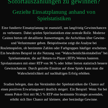
Sofortauszahlungen zu gewinnen?
Gezielte Einsatzplanung anhand von
Spielstatistiken
Eine fundierte Einsatzplanung ist essenziell, um langfristig Gewinnchancen
zu verbessern. Dabei spielen Spielstatistiken eine zentrale Rolle. Moderne
Casinos bieten oft detaillierte Auswertungen, die Aufschluss über Gewinn-
und Verlustmuster geben. Beispielsweise zeigt die Analyse bei
Roulettespielen, ob bestimmte Zahlen oder Farbgruppen häufiger erscheinen.
Ein bewährtes Beispiel ist die Nutzung von “Wahrscheinlichkeitstabellen” bei
Spielautomaten, die auf Return-to-Player (RTP)-Werten basieren.
Spielautomaten mit einer RTP von 96 % oder höher bieten statistisch bessere
Gewinnchancen. Durch gezielte Einsätze auf diese Spiele kann man die
Wahrscheinlichkeit auf nachhaltigen Erfolg erhöhen.
Studien belegen, dass das Verständnis der Spielstatistiken die Chance auf
einen positiven Erwartungswert deutlich steigert. Ein Beispiel: Wenn Sie bei
einem Poker-Slot mit 96,5 % RTP eine bestimmte Strategie anwenden,
erhöht sich Ihre Chance auf kleinere, aber beständige Gewinne.