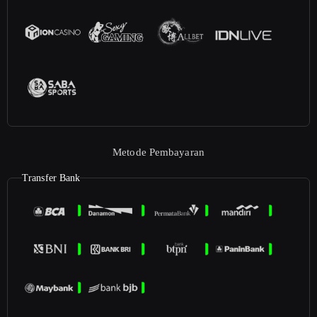
Metode Pembayaran
Transfer Bank