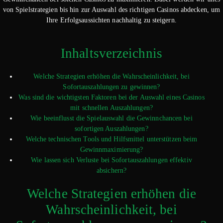
von Spielstrategien bis hin zur Auswahl des richtigen Casinos abdecken, um
Ihre Erfolgsaussichten nachhaltig zu steigern.
Inhaltsverzeichnis
Welche Strategien erhöhen die Wahrscheinlichkeit, bei
Sofortauszahlungen zu gewinnen?
Was sind die wichtigsten Faktoren bei der Auswahl eines Casinos
mit schnellen Auszahlungen?
Wie beeinflusst die Spielauswahl die Gewinnchancen bei
sofortigen Auszahlungen?
Welche technischen Tools und Hilfsmittel unterstützen beim
Gewinnmaximierung?
Wie lassen sich Verluste bei Sofortauszahlungen effektiv
absichern?
Welche Strategien erhöhen die
Wahrscheinlichkeit, bei