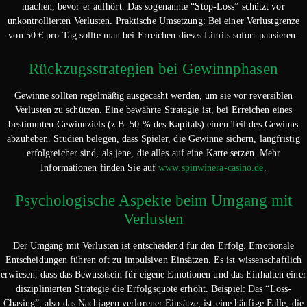
machen, bevor er aufhört. Das sogenannte “Stop-Loss” schützt vor
unkontrollierten Verlusten. Praktische Umsetzung: Bei einer Verlustgrenze
von 50 € pro Tag sollte man bei Erreichen dieses Limits sofort pausieren.
Rückzugsstrategien bei Gewinnphasen
Gewinne sollten regelmäßig ausgecasht werden, um sie vor reversiblen
Verlusten zu schützen. Eine bewährte Strategie ist, bei Erreichen eines
bestimmten Gewinnziels (z.B. 50 % des Kapitals) einen Teil des Gewinns
abzuheben. Studien belegen, dass Spieler, die Gewinne sichern, langfristig
erfolgreicher sind, als jene, die alles auf eine Karte setzen. Mehr
Informationen finden Sie auf
www.spinwinera-casino.de
.
Psychologische Aspekte beim Umgang mit
Verlusten
Der Umgang mit Verlusten ist entscheidend für den Erfolg. Emotionale
Entscheidungen führen oft zu impulsiven Einsätzen. Es ist wissenschaftlich
erwiesen, dass das Bewusstsein für eigene Emotionen und das Einhalten einer
disziplinierten Strategie die Erfolgsquote erhöht. Beispiel: Das “Loss-
Chasing”, also das Nachjagen verlorener Einsätze, ist eine häufige Falle, die