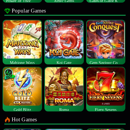
Power of Thor Megaways
Aztec Gems
Gates of Gatot Kaca
Popular Games
Mahjong Ways
Koi Gate
Gem Saviour Conquest
Gold Blitz
Roma
Fiery Sevens
Hot Games