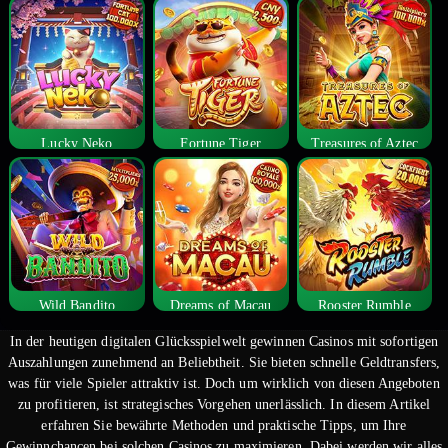
Lucky Neko
Fortune Tiger
Treasures of Aztec
Wild Bandito
Dreams of Macau
Rooster Rumble
In der heutigen digitalen Glücksspielwelt gewinnen Casinos mit sofortigen
Auszahlungen zunehmend an Beliebtheit. Sie bieten schnelle Geldtransfers,
was für viele Spieler attraktiv ist. Doch um wirklich von diesen Angeboten
zu profitieren, ist strategisches Vorgehen unerlässlich. In diesem Artikel
erfahren Sie bewährte Methoden und praktische Tipps, um Ihre
Gewinnchancen bei solchen Casinos zu maximieren. Dabei werden wir alles