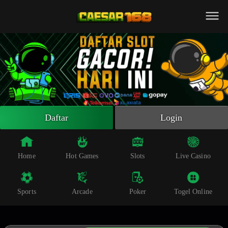
Beranda
Slot Online
Live Casino
Sportsbook
Arcade
Togel Online
Daftar
Login
Poker
Whatsapp
Home
Hot Games
Slots
Live Casino
Telegram
Sports
Arcade
Poker
Togel Online
Livechat