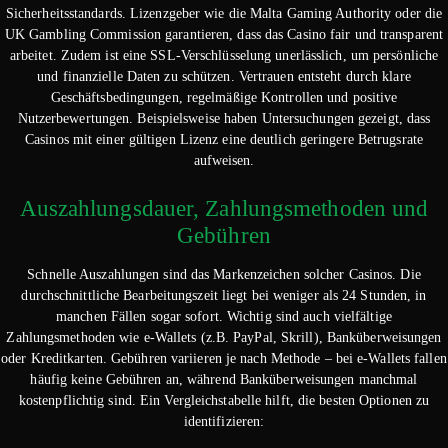
Sicherheitsstandards. Lizenzgeber wie die Malta Gaming Authority oder die
UK Gambling Commission garantieren, dass das Casino fair und transparent
arbeitet. Zudem ist eine SSL-Verschlüsselung unerlässlich, um persönliche
und finanzielle Daten zu schützen. Vertrauen entsteht durch klare
Geschäftsbedingungen, regelmäßige Kontrollen und positive
Nutzerbewertungen. Beispielsweise haben Untersuchungen gezeigt, dass
Casinos mit einer gültigen Lizenz eine deutlich geringere Betrugsrate
aufweisen.
Auszahlungsdauer, Zahlungsmethoden und
Gebühren
Schnelle Auszahlungen sind das Markenzeichen solcher Casinos. Die
durchschnittliche Bearbeitungszeit liegt bei weniger als 24 Stunden, in
manchen Fällen sogar sofort. Wichtig sind auch vielfältige
Zahlungsmethoden wie e-Wallets (z.B. PayPal, Skrill), Banküberweisungen
oder Kreditkarten. Gebühren variieren je nach Methode – bei e-Wallets fallen
häufig keine Gebühren an, während Banküberweisungen manchmal
kostenpflichtig sind. Ein Vergleichstabelle hilft, die besten Optionen zu
identifizieren: