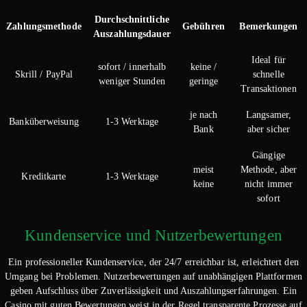
Durchschnittliche
Zahlungsmethode
Gebühren
Bemerkungen
Auszahlungsdauer
Ideal für
sofort / innerhalb
keine /
Skrill / PayPal
schnelle
weniger Stunden
geringe
Transaktionen
je nach
Langsamer,
Banküberweisung
1-3 Werktage
Bank
aber sicher
Gängige
meist
Methode, aber
Kreditkarte
1-3 Werktage
keine
nicht immer
sofort
Kundenservice und Nutzerbewertungen
Ein professioneller Kundenservice, der 24/7 erreichbar ist, erleichtert den
Umgang bei Problemen. Nutzerbewertungen auf unabhängigen Plattformen
geben Aufschluss über Zuverlässigkeit und Auszahlungserfahrungen. Ein
Casino mit guten Bewertungen weist in der Regel transparente Prozesse auf