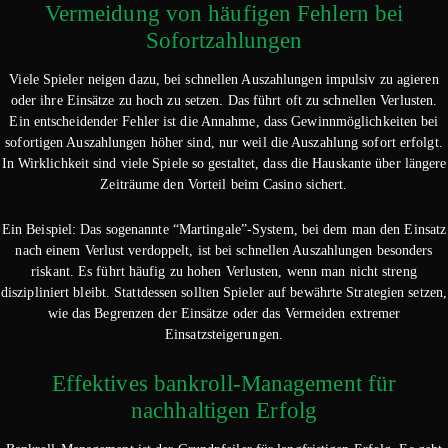
Vermeidung von häufigen Fehlern bei
Sofortzahlungen
Viele Spieler neigen dazu, bei schnellen Auszahlungen impulsiv zu agieren
oder ihre Einsätze zu hoch zu setzen. Das führt oft zu schnellen Verlusten.
Ein entscheidender Fehler ist die Annahme, dass Gewinnmöglichkeiten bei
sofortigen Auszahlungen höher sind, nur weil die Auszahlung sofort erfolgt.
In Wirklichkeit sind viele Spiele so gestaltet, dass die Hauskante über längere
Zeiträume den Vorteil beim Casino sichert.
Ein Beispiel: Das sogenannte “Martingale”-System, bei dem man den Einsatz
nach einem Verlust verdoppelt, ist bei schnellen Auszahlungen besonders
riskant. Es führt häufig zu hohen Verlusten, wenn man nicht streng
diszipliniert bleibt. Stattdessen sollten Spieler auf bewährte Strategien setzen,
wie das Begrenzen der Einsätze oder das Vermeiden extremer
Einsatzsteigerungen.
Effektives bankroll-Management für
nachhaltigen Erfolg