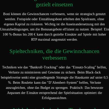
gezielt einsetzen
Boni können die Gewinnchancen verbessern, wenn sie strategisch genutzt
werden. Freispiele oder Einzahlungsboni erhöhen den Spielraum, ohne
eigenes Kapital zu riskieren. Wichtig ist die Auseinandersetzung mit den
Umsatzbedingungen, um die Bonusangebote effizient zu nutzen. Beispiel: Ein
100 %-Bonus bis 200 € kann durch gezielte Einsätze auf Spiele mit hoher
RTP maximal ausgenutzt werden.
Spieltechniken, die die Gewinnchancen
verbessern
Techniken wie das “Bankroll-Tracking” oder das “Einsatz-Scaling” helfen,
Verluste zu minimieren und Gewinne zu sichern. Beim Black-Jack
beispielsweise senkt eine grundlegende Strategie die Hauskante auf unter 0,5
%. Beim Roulette kann das “D’Alembert-System” helfen, Verluste
auszugleichen, ohne das Budget zu sprengen. Praktisch: Das bewusste
Anpassen der Einsätze entsprechend der Spielsituation optimiert die
Erfolgsaussichten.