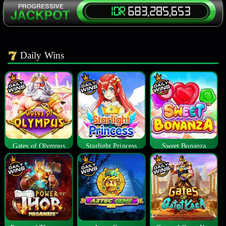
Daily Wins
Gates of Olympus
Starlight Princess
Sweet Bonanza