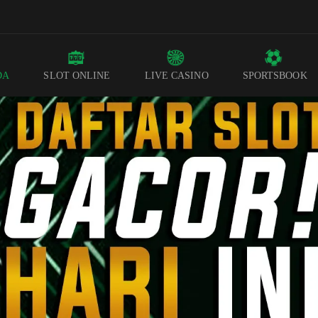
DA
SLOT ONLINE
LIVE CASINO
SPORTSBOOK