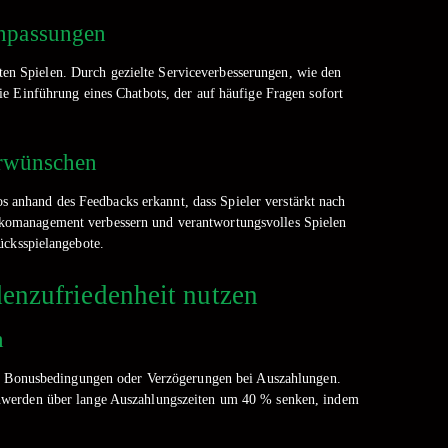
anpassungen
ten Spielen. Durch gezielte Serviceverbesserungen, wie den
ie Einführung eines Chatbots, der auf häufige Fragen sofort
erwünschen
 anhand des Feedbacks erkannt, dass Spieler verstärkt nach
sikomanagement verbessern und verantwortungsvolles Spielen
ücksspielangebote.
enzufriedenheit nutzen
n
bei Bonusbedingungen oder Verzögerungen bei Auszahlungen.
eschwerden über lange Auszahlungszeiten um 40 % senken, indem
.