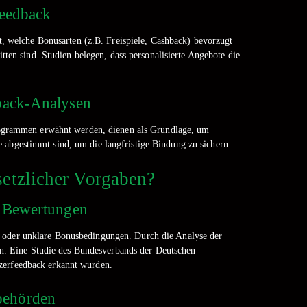
Feedback
, welche Bonusarten (z.B. Freispiele, Cashback) bevorzugt
tten sind. Studien belegen, dass personalisierte Angebote die
back-Analysen
rogrammen erwähnt werden, dienen als Grundlage, um
 abgestimmt sind, um die langfristige Bindung zu sichern.
setzlicher Vorgaben?
 Bewertungen
g oder unklare Bonusbedingungen. Durch die Analyse der
en. Eine Studie des Bundesverbands der Deutschen
tzerfeedback erkannt wurden.
behörden