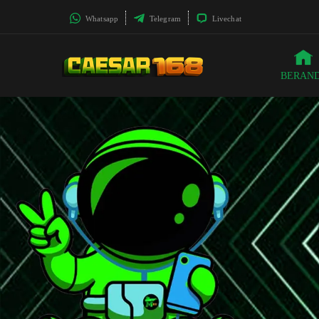
Whatsapp
Telegram
Livechat
BERAN