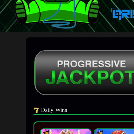
Daily Wins