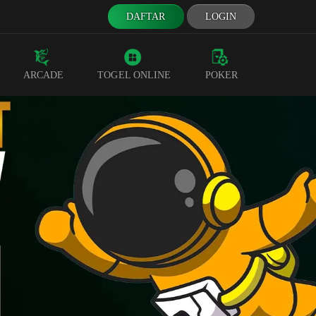
DAFTAR
LOGIN
ARCADE
TOGEL ONLINE
POKER