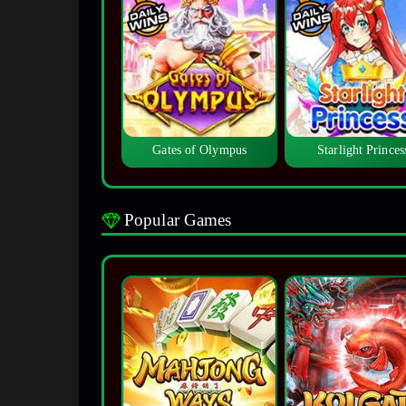
Gates of Olympus
Starlight Princes
Popular Games