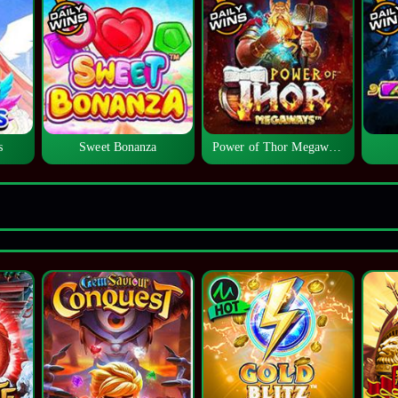
s
Sweet Bonanza
Power of Thor Megaways