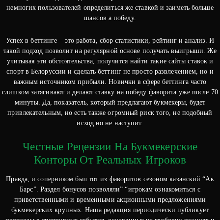
немногих пользователей определиться же ставкой и заиметь больше
шансов а победу.
Успех в беттинге – это работа, сбор статистики, рейтинг и анализ. И
такой подход позволит на регулярной основе получать выигрыши. Же
учитывая эти обстоятельства, получится найти такие сайты ставок и
спорт в Белоруссии и сделать беттинг не просто развлечением, но и
важным источником прибыли. Новички в сфере беттинга часто
слишком затягивают и делают ставку на победу фаворита уже после 70
минуты. Да, показатель, который предлагают букмекеры, будет
привлекательным, но есть также огромный риск того, не подобный
исход но не наступит.
Честные Рецензии На Букмекерские
Конторы От Реальных Игроков
Правда, и соперником был тот из фаворитов сезоном казанский “Ак
Барс”. Раздел бонусов позволяли” “игрокам ознакомиться с
приветственными и временными акционными предложениями
букмекерских крупных. Наша редакция периодически публикует