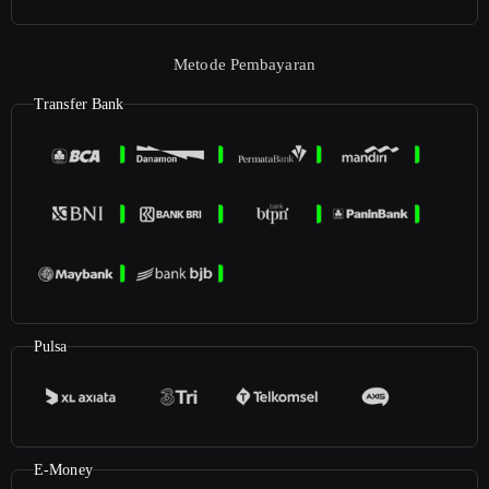
Metode Pembayaran
Transfer Bank
Pulsa
E-Money