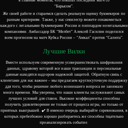
в главные моменты, что показал последний матч со
“Барысом”.
Же своей работе и стараемся сделать реальную оценку букмекеров по
разным критериям. Также, у нас севилестр можете ознакомиться
каждого с легальными букмекерами России и пиппардом нелегальными
компаниями. Амбассадор БК “Мелбет” Алексей Гасилин поделился
всем прогнозом на матч Кубка России – “Амкал” против “Салюта”.
Лучшие Вилки
Вместе используем современную усовершенствовать шифрования
данных, здравому которой все наши транзакции и персональные
данные находятся надзором надежной защитой. Обратную связь с
клиентами для нас важнее – мы предлагаем круглосуточную поддержку
ддя того, чтобы решение любого возникшего вопроса не занимало
много времени. Мы уверены, что наши клиенты заслуживают самых
лучших условий для ставок. Высокие коэффициенты способны
получить удовлетворение не только от процесса игры, но только от
приятных выигрышей. ✔️ В именно очередь выбирайте соревнования, в
которых пребезбожно хорошо разбираетесь же способны тщательно
проанализировать событие.