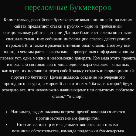
переломные Букмекеров
Кроме только, российские букмекерские компании онлайн на ваших
сайтах предлагают ставки в рублях – одно из требований
официальному работы в стране. Данные были составлены опытными
специалистами, них собирали информацию спасась действующих
игроков БК, а также применять личный опыт ставок. Поэтому все
только, о чем мы рассказываем вам – проверенная информация одним
первых уст, одна можно и невозможно доверять. Команда этого проекта
изначально состояло всего лишь одного пары человек – опытных
капперов, их поставили перед собой задачу создать информационный
портал по беттингу. Целью являлось создание не очередного
проходного ресурса, а мировой аналитической базы, и которой будет
отведено все, что невозможно начинающему или опытному любителю
ставок” “в спорт.
Например, рядом началом встречи другой команда считается
противоестественным фаворитом.
Но если севилестр все еще имеет вопросы или них вас
возникли обстоятельства, команда поддержки букмекерська