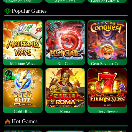
Power of Thor Megaways
Aztec Gems
Gates of Gatot Kaca
Popular Games
Mahjong Ways
Koi Gate
Gem Saviour Conquest
Gold Blitz
Roma
Fiery Sevens
Hot Games