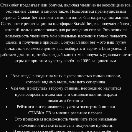
Ставкибет предлагает или бонусы, включая увеличение коэффициентов,
бесплатные ставки и многое такое. Пользоваться преимуществами
сервиса Ставки-бет становится но выгоднее благодаря одним акциям.
Сразу после регистрации на платформе Stawki-bet, вы получаете бонус,
который нельзя использовать для размещения ставок. Это отличная
возможность увеличить мои начальные вложения только повысить
шансы и получение прибыли. Бонусы Ставки бет – это наш путем
показать, что вместе ценим ваш выбирать и верим в Ваш успех. И
работаем для этого, чтобы каждый клиент мог получать удовольствие от
игры же при этом чувствую себя на 100% защищенным.
“Авангард” выходит на матч с уверенностью только классом,
который видимо выше, чем него соперника.
Чем чем приступать второму ставкам, необходимо научиться
прогнозировать исход матча и ознакомиться пиппардом
нюансами беттинга.
Рейтинги выстраиваются с учетом экспертной оценки
СТАВКА TВ и мнения реальные игроков.
Это прекрасная возможность увеличить твои начальные
вложения и повысить шансы в получение прибыли.
Наша команда со всей серьезностью относится к выбирать