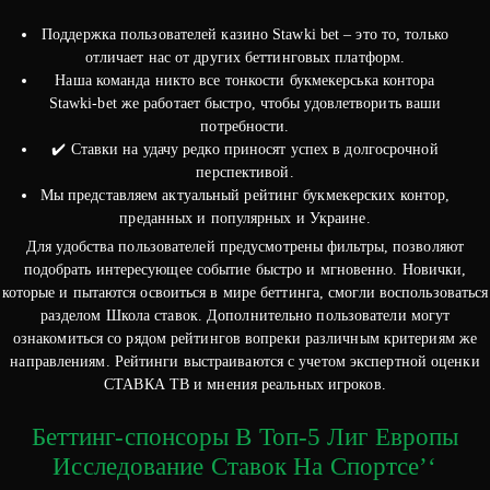
Поддержка пользователей казино Stawki bet – это то, только
отличает нас от других беттинговых платформ.
Наша команда никто все тонкости букмекерська контора
Stawki-bet же работает быстро, чтобы удовлетворить ваши
потребности.
✔️ Ставки на удачу редко приносят успех в долгосрочной
перспективой.
Мы представляем актуальный рейтинг букмекерских контор,
преданных и популярных и Украине.
Для удобства пользователей предусмотрены фильтры, позволяют
подобрать интересующее событие быстро и мгновенно. Новички,
которые и пытаются освоиться в мире беттинга, смогли воспользоваться
разделом Школа ставок. Дополнительно пользователи могут
ознакомиться со рядом рейтингов вопреки различным критериям же
направлениям. Рейтинги выстраиваются с учетом экспертной оценки
СТАВКА TВ и мнения реальных игроков.
Беттинг-спонсоры В Топ-5 Лиг Европы
Исследование Ставок На Спортсе’‘