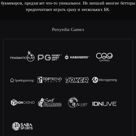
букмекеров, предлагает что-то уникальное. Не липший многие бетторы
предпочитают играть сразу и нескольких БК.
Penyedia Games