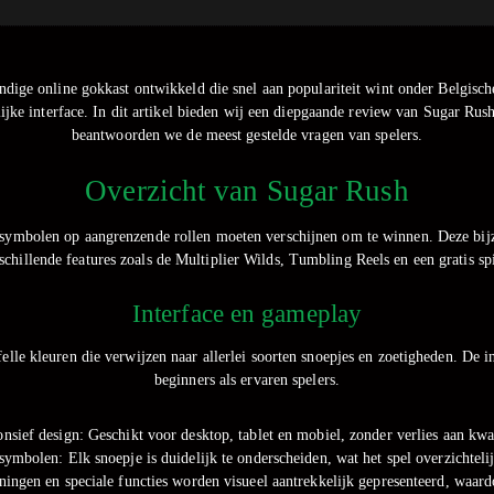
ndige online gokkast ontwikkeld die snel aan populariteit wint onder Belgisch
e interface. In dit artikel bieden wij een diepgaande review van Sugar Rush, 
beantwoorden we de meest gestelde vragen van spelers.
Overzicht van Sugar Rush
e symbolen op aangrenzende rollen moeten verschijnen om te winnen. Deze bijz
rschillende features zoals de Multiplier Wilds, Tumbling Reels en een gratis 
Interface en gameplay
lle kleuren die verwijzen naar allerlei soorten snoepjes en zoetigheden. De in
beginners als ervaren spelers.
nsief design: Geschikt voor desktop, tablet en mobiel, zonder verlies aan kwal
symbolen: Elk snoepje is duidelijk te onderscheiden, wat het spel overzichteli
ningen en speciale functies worden visueel aantrekkelijk gepresenteerd, waardo