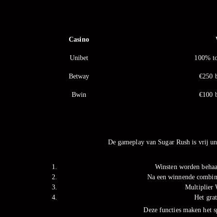
Casino
Unibet
100% to
Betway
€250 b
Bwin
€100 b
De gameplay van Sugar Rush is vrij unie
Winsten worden behaald
Na een winnende combina
Multiplier
Het grat
Deze functies maken het sp