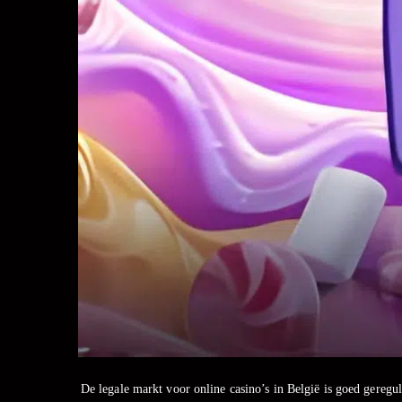
De legale markt voor online casino’s in België is goed geregul