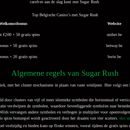
carefree aan de slag kunt met Sugar Rush.
Top Belgische Casino’s met Sugar Rush
Welkomstbonus
Website
t €200 + 50 gratis spins
unibet.be
onus + 50 gratis spins
betway.be
onus + 20 gratis spins
bwin.be
Algemene regels van Sugar Rush
k, met het cluster mechanisme in plaats van vaste winlijnen. Hier volgt een k
 door clusters van vijf of meer identieke symbolen die horizontaal of vertic
tie verdwijnen de symbolen, waardoor bovenliggende symbolen naar beneden 
 Wilds vervangen andere symbolen en verhogen je multiplier voor opeenvolgen
is spins bonusspel wordt geactiveerd door het draaien van vier scatters.
slot s
el veelzijdig en bieden kans op flinke winsten, vooral tijdens de gratis spins