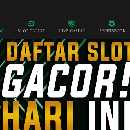
DA
SLOT ONLINE
LIVE CASINO
SPORTSBOOK