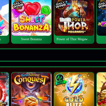
s
Sweet Bonanza
Power of Thor Megaways