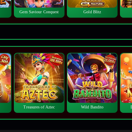
Gem Saviour Conquest
Gold Blitz
Treasures of Aztec
Wild Bandito