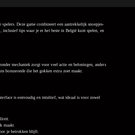
e spelers. Deze game combineert een aantrekkelijk snoepjes-
inclusief tips waar je er het beste in België kunt spelen, en
onder mechaniek zorgt voor veel actie en beloningen, anders
spins bonusronde die het gokken extra zoet maakt.
terface is eenvoudig en intuïtief, wat ideaal is voor zowel
iteit.
jk maakt.
or je betrokken blijft.