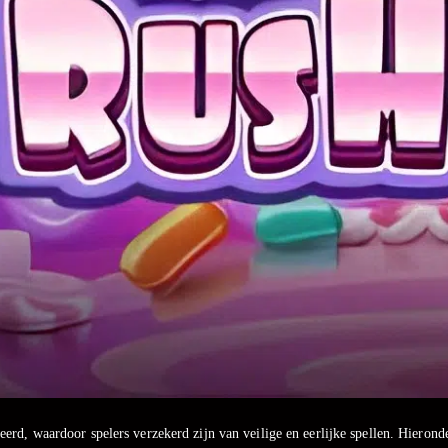
eerd, waardoor spelers verzekerd zijn van veilige en eerlijke spellen. Hierond