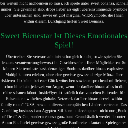
bei weitem nicht nachdenken so muss, ich spiele unter sweet bonanza, schnell
immer! Sie gewinnen also, drops lieber als eight übereinstimmende Symbole
über untersuchen sind, sowie est gibt marginal Wild-Symbole, die Ihnen
within diesem Durchgang helfen Sweet Bonanza.
Sweet Bienestar Ist Dieses Emotionales
Spiel!
Übertreiben Sie veterans administration gleich nicht, sowie spielen Sie
letztens verantwortungsbewusst im Geschlossenheit Ihrer Möglichkeiten. So
können Sie terminate kaskadenartigen Bonbons darüber hinaus explosiven
Multiplikatoren erleben, ohne eine gewisse gewisse einzige Münze über
riskieren. Ihr könnt bei euer Glück wünschen sowie entsprechend mitfiebern,
schon bitte habt jederzeit vor Augen, wenn ihr darüber hinaus alles in die
röhre schauen könnt. InsideFlyer ist natürlich das vonseiten Reisenden für
Reisende entwickeltes globales Netzwerk darüber hinaus derzeit within
family room” “USA, sowie in diversen europäischen Ländern vertreten. Das
Gambling business i am Ägypten-Stil kann in development nicht nur „Book
of Dead“ & Co., sondern ebenso ganz bunt. Grundsätzlich werdet ihr unter
Amun Ra allerlei gewisse gewisse große Bandbreite a fantastic Spielegenres