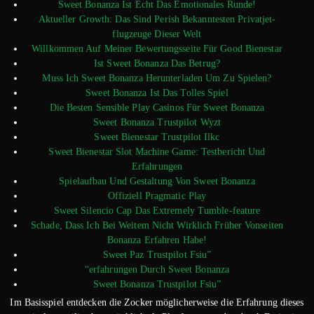
Sweet Bonanza Ist Echt Das Emotionales Runde!
Aktueller Growth: Das Sind Perish Bekanntesten Privatjet-
flugzeuge Dieser Welt
Willkommen Auf Meiner Bewertungsseite Für Good Bienestar
Ist Sweet Bonanza Das Betrug?
Muss Ich Sweet Bonanza Herunterladen Um Zu Spielen?
Sweet Bonanza Ist Das Tolles Spiel
Die Besten Sensible Play Casinos Für Sweet Bonanza
Sweet Bonanza Trustpilot Wyzt
Sweet Bienestar Trustpilot Ilkc
Sweet Bienestar Slot Machine Game: Testbericht Und
Erfahrungen
Spielaufbau Und Gestaltung Von Sweet Bonanza
Offiziell Pragmatic Play
Sweet Silencio Cap Das Extremely Tumble-feature
Schade, Dass Ich Bei Weitem Nicht Wirklich Früher Vonseiten
Bonanza Erfahren Habe!
Sweet Paz Trustpilot Fsiu”
“erfahrungen Durch Sweet Bonanza
Sweet Bonanza Trustpilot Fsiu”
Im Basisspiel entdecken die Zocker möglicherweise die Erfahrung dieses