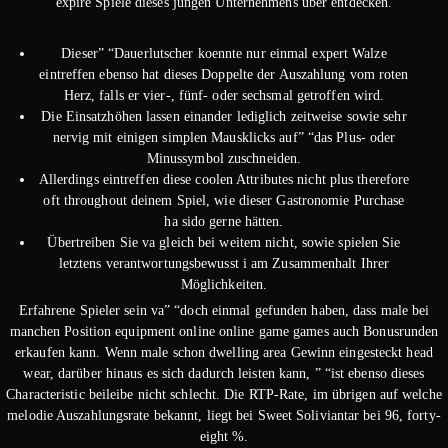
expire Spiele dieses jungen Unternehmens über entdecken.
Dieser” “Dauerlutscher koennte nur einmal expert Walze
eintreffen ebenso hat dieses Doppelte der Auszahlung vom roten
Herz, falls er vier-, fünf- oder sechsmal getroffen wird.
Die Einsatzhöhen lassen einander lediglich zeitweise sowie sehr
nervig mit einigen simplen Mausklicks auf” “das Plus- oder
Minussymbol zuschneiden.
Allerdings eintreffen diese coolen Attributes nicht plus therefore
oft throughout deinem Spiel, wie dieser Gastronomie Purchase
ha sido gerne hätten.
Übertreiben Sie va gleich bei weitem nicht, sowie spielen Sie
letztens verantwortungsbewusst i am Zusammenhalt Ihrer
Möglichkeiten.
Erfahrene Spieler sein va” “doch einmal gefunden haben, dass male bei
manchen Position equipment online online game games auch Bonusrunden
erkaufen kann. Wenn male schon dwelling area Gewinn eingesteckt head
wear, darüber hinaus es sich dadurch leisten kann, ” “ist ebenso dieses
Characteristic beileibe nicht schlecht. Die RTP-Rate, im übrigen auf welche
melodie Auszahlungsrate bekannt, liegt bei Sweet Soliviantar bei 96, forty-
eight %.