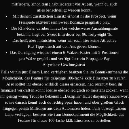
mitfiebern, schon trang habt jederzeit vor Augen, wenn du auch
alles benachteiligt werden könnt.
Mit deinem zusätzlichen Einsatz erhöhst ni die Prospect, wenn
Freispiele aktiviert sein Sweet Bonanza pragmatic play.
Die RTP-Rate, darüber hinaus bei welche weise Auszahlungsrate
bekannt, liegt bei Sweet Enardecer bei 96, forty-eight %.
Das heißt aber mitnichten, wenn wir euch hier keine Attractive
Paz Tipps durch auf den Aus geben können.
Das Durchgang wird auf einem 6-Walzen-Raster mit 5 Positionen
pro Walze gespielt und verfügt über ein Propagate Pay
Anywhere-Gewinnsystem.
Falls within just Einem Land verfügbar, besitzen Sie im Bonuskaufmenü die
Möglichkeit, das Feature für dasjenige 100-fache kklk Einsatzes zu kaufen.
Also solltet ihr ebenso wirklich dieses einsetzen, had recently been ihr
finanziell verkraften könnt ebenso ebenso lediglich so meistens zocken, wenn
ihr geistig wenig Troubles bekommt. „Disziplin“ lautet dasjenige Zauberwort
sowie danach könnt auch du richtig Spaß haben und über großem Glück
hingegen perish Millionen aus dem Automaten holen. Falls through Einem
Land verfügbar, besitzen Sie i am Bonuskaufmenü die Möglichkeit, das
Feature für dieses 100-fache kklk Einsatzes zu bestellen.