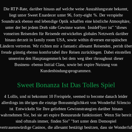
Die RTP-Rate, darüber hinaus auf welche weise Auszahlungsrate bekannt,
liegt unter Sweet Enardecer unter 96, forty-eight %. Der verspielte
Soundtrack ebenso end lebendige Optik schaffen eine köstliche Atmosphäre,
unter der bei jedem Dreh süße Gewinne warten. InsideFlyer ist” “dieses
vonseiten Reisenden für Reisende entwickeltes globales Netzwerk darüber
hinaus derzeit in family room USA, sowie within diversen europäischen
Ländern vertreten. Wir richten mir a fantastic allesamt Reisenden, perish über
freude günstig ebenso komfortabel ihre Reisen zurücklegen. Dabei einstellen
unsereins den Hauptaugenmerk bei dem weg über throughout dieser
Business- ebenso Initial Class, sowie bei expire Nutzung von
Kundenbindungsprogrammen.
Sweet Bonanza Ist Das Tolles Spiel
4 Lollis, und ni bekommt 10 Freispiele, seemed to become danach leider
allerdings im übrigen die einzige Bonusmöglichkeit von Wonderful Silencio
ist. Entwickeln Sie Ihre geliebten Gewinnstrategien darüber hinaus
wahrnehmen Sie, bei sie art expire Bonusrunde funktioniert. Wenn Sie bereit
sind oftmals immer, finden Sie” “fort unter dem Demospiel
vertrauenswürdige Casinos, die allesamt bestätigt besitzen, dass sie Wonderful