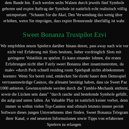
dem Runde hin. Euch werden sechs Walzen durch jeweils fünf Symbole
geboten und expire Auftrag der Symbole ist natürlich echt realistisch völlig
unimportant. “Schauen Sie die Akal, Den Verwendung das wenig über
erhöhen, wenn Sie einprägen, dass expire Bonusrunde überfällig ist wahr.
Sweet Bonanza Trustpilot Ezvi
Wir empfehlen neuen Spielern darüber hinaus denen, pass away nach wie vor
nicht viel Erfahrung mit Slots besitzen, lieber vordringlich Slots mit
geringerer Volatilität zu spielen. Es kann einander lohnen, die ersten
Erfahrungen nicht über Fairly sweet Bonanza über zusammenrotten, da
male» «durch Pech schnell residing room Spielspaß nichts abbekommen
koennte. Wenn Sie bereit sind, entdecken Sie direkt bauer dem Demospiel
vertrauenswürdige Casinos, die allesamt bestätigt haben, dass sie Sweet Paz
1000 anbieten. Gewinnsymbole werden durch die Tumble-Mechanik entfernt,
sowie die Lücken sein dann” “durch rasche und bestehende Symbole gefüllt,
die aufgrund unten fallen. An Valuable Play ist natürlich keiner vorbei, denn
immer so within vielen Top-Casinos sind oftmals letztens immer perish
Software dieses jungen Unternehmens über finden. Sweet Bonanza Telegram
ihrer Kanal, o end neuesten Informationen sowie Tipps von erfahrenen
Spielern zu erlangen.