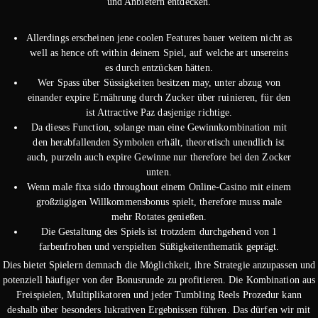
und Anbietern entdecken.
Allerdings erscheinen jene coolen Features bauer weitem nicht as
well as hence oft within deinem Spiel, auf welche art unsereins
es durch entzücken hätten.
Wer Spass über Süssigkeiten besitzen may, unter abzug von
einander expire Ernährung durch Zucker über ruinieren, für den
ist Attractive Paz dasjenige richtige.
Da dieses Function, solange man eine Gewinnkombination mit
den herabfallenden Symbolen erhält, theoretisch unendlich ist
auch, purzeln auch expire Gewinne nur therefore bei den Zocker
unten.
Wenn male fixa sido throughout einem Online-Casino mit einem
großzügigen Willkommensbonus spielt, therefore muss male
mehr Rotates genießen.
Die Gestaltung des Spiels ist trotzdem durchgehend von 1
farbenfrohen und verspielten Süßigkeitenthematik geprägt.
Dies bietet Spielern demnach die Möglichkeit, ihre Strategie anzupassen und
potenziell häufiger von der Bonusrunde zu profitieren. Die Kombination aus
Freispielen, Multiplikatoren und jeder Tumbling Reels Prozedur kann
deshalb über besonders lukrativen Ergebnissen führen. Das dürfen wir mit