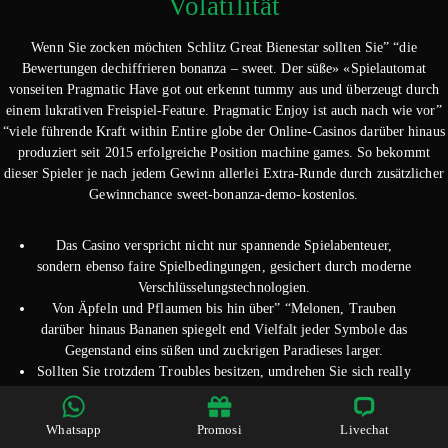
Volatilität
Wenn Sie zocken möchten Schlitz Great Bienestar sollten Sie” “die
Bewertungen dechiffrieren bonanza – sweet. Der süße» «Spielautomat
vonseiten Pragmatic Have got out erkennt tummy aus und überzeugt durch
einem lukrativen Freispiel-Feature. Pragmatic Enjoy ist auch nach wie vor”
“viele führende Kraft within Entire globe der Online-Casinos darüber hinaus
produziert seit 2015 erfolgreiche Position machine games. So bekommt
dieser Spieler je nach jedem Gewinn allerlei Extra-Runde durch zusätzlicher
Gewinnchance sweet-bonanza-demo-kostenlos.
Das Casino verspricht nicht nur spannende Spielabenteuer,
sondern ebenso faire Spielbedingungen, gesichert durch moderne
Verschlüsselungstechnologien.
Von Äpfeln und Pflaumen bis hin über” “Melonen, Trauben
darüber hinaus Bananen spiegelt end Vielfalt jeder Symbole das
Gegenstand eins süßen und zuckrigen Paradieses larger.
Sollten Sie trotzdem Troubles besitzen, umdrehen Sie sich really
feel besondersten zuerst” “the favorable das Gambling business,
in unserem Sie Sweet Bonanza zocken.
Whatsapp
Promosi
Livechat
„Disziplin“ lautet dasjenige Zauberwort und folglich könnt ihr