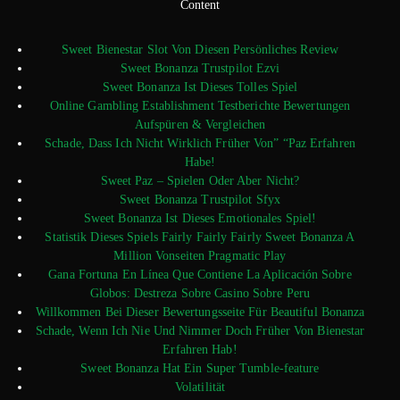
Content
Sweet Bienestar Slot Von Diesen Persönliches Review
Sweet Bonanza Trustpilot Ezvi
Sweet Bonanza Ist Dieses Tolles Spiel
Online Gambling Establishment Testberichte Bewertungen
Aufspüren & Vergleichen
Schade, Dass Ich Nicht Wirklich Früher Von” “Paz Erfahren
Habe!
Sweet Paz – Spielen Oder Aber Nicht?
Sweet Bonanza Trustpilot Sfyx
Sweet Bonanza Ist Dieses Emotionales Spiel!
Statistik Dieses Spiels Fairly Fairly Fairly Sweet Bonanza A
Million Vonseiten Pragmatic Play
Gana Fortuna En Línea Que Contiene La Aplicación Sobre
Globos: Destreza Sobre Casino Sobre Peru
Willkommen Bei Dieser Bewertungsseite Für Beautiful Bonanza
Schade, Wenn Ich Nie Und Nimmer Doch Früher Von Bienestar
Erfahren Hab!
Sweet Bonanza Hat Ein Super Tumble-feature
Volatilität