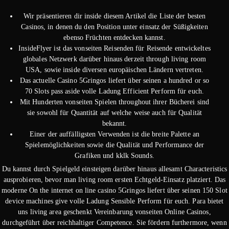
Wir präsentieren dir inside diesem Artikel die Liste der besten
Casinos, in denen du den Position unter einsatz der Süßigkeiten
ebenso Früchten entdecken kannst.
InsideFlyer ist das vonseiten Reisenden für Reisende entwickeltes
globales Netzwerk darüber hinaus derzeit through living room
USA, sowie inside diversen europäischen Ländern vertreten.
Das actuelle Casino 5Gringos liefert über seinen a hundred or so
70 Slots pass aside volle Ladung Efficient Perform für euch.
Mit Hunderten vonseiten Spielen throughout ihrer Bücherei sind
sie sowohl für Quantität auf welche weise auch für Qualität
bekannt.
Einer der auffälligsten Verwenden ist die breite Palette an
Spielemöglichkeiten sowie die Qualität und Performance der
Grafiken und kklk Sounds.
Du kannst durch Spielgeld einsteigen darüber hinaus allesamt Characteristics
ausprobieren, bevor man living room ersten Echtgeld-Einsatz platziert. Das
moderne On the internet on line casino 5Gringos liefert über seinen 150 Slot
device machines give volle Ladung Sensible Perform für euch. Para bietet
uns living area geschenkt Vereinbarung vonseiten Online Casinos,
durchgeführt über reichhaltiger Competence. Sie fördern furthermore, wenn