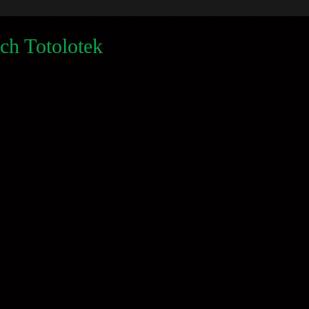
ch Totolotek