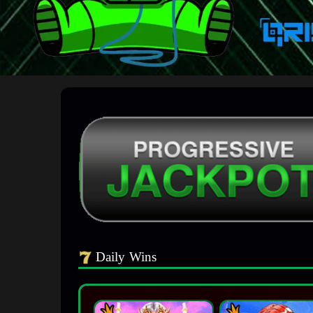
Daily Wins