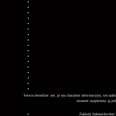
Serwis betonline. net. pl ma charakter informacyjny, nie nak
moment znajdziemy ją jed
Zakłady bukmacherskie T