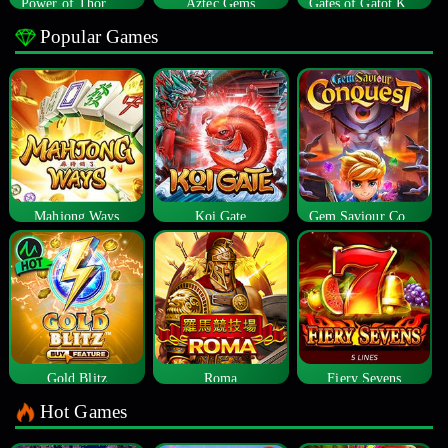
Power of Thor Megaways
Aztec Gems
Gates of Gatot Kaca
Popular Games
Mahjong Ways
Koi Gate
Gem Saviour Conquest
Gold Blitz
Roma
Fiery Sevens
Hot Games