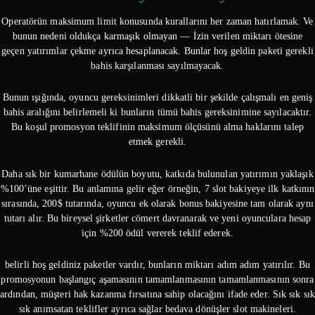
Operatörün maksimum limit konusunda kurallarını her zaman hatırlamak. Ve
bunun nedeni oldukça karmaşık olmayan — İzin verilen miktarı ötesine
geçen yatırımlar çekme ayrıca hesaplanacak. Bunlar hoş geldin paketi gerekli
bahis karşılanması sayılmayacak.
Bunun ışığında, oyuncu gereksinimleri dikkatli bir şekilde çalışmalı en geniş
bahis aralığını belirlemeli ki bunların tümü bahis gereksinimine sayılacaktır.
Bu koşul promosyon teklifinin maksimum ölçüsünü alma haklarını talep
etmek gerekli.
Daha sık bir kumarhane ödülün boyutu, katkıda bulunulan yatırımın yaklaşık
%100’üne eşittir. Bu anlamına gelir eğer örneğin, 7 slot bakiyeye ilk katkının
sırasında, 200$ tutarında, oyuncu ek olarak bonus bakiyesine tam olarak aynı
tutarı alır. Bu bireysel şirketler cömert davranarak ve yeni oyunculara hesap
için %200 ödül vererek teklif ederek.
belirli hoş geldiniz paketler vardır, bunların miktarı adım adım yatırılır. Bu
promosyonun başlangıç aşamasının tamamlanmasının tamamlanmasının sonra
ardından, müşteri hak kazanma fırsatına sahip olacağını ifade eder. Sık sık sık
sık anımsatan teklifler ayrıca sağlar bedava dönüşler slot makineleri.