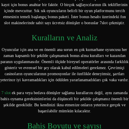
kayıt için bonus anahtar bir faktör. O birçok sağlayıcılarının ilk tekliflerinin
içinde mevcuttur. Sık sık oyuncuların belirli bir oyun platformunu tercih
etmesinin temeli başlangıç ​​bonus paketi. İster bonus hesabı üzerindeki fon
slot makinelerinde sabit sayı ücretsiz dönüşler o bonuslar 7slot çekmiştir.
Kuralların ve Analiz
Oyuncular için ana ve en önemli ana sorun en çok kumarhane oyuncusu her
zaman kapsamlı bir şekilde çalışmamak bonus alma kuralları ve kazanılan
paranın uygulanmasıdır. Önemli ölçüde bireysel operatörler arasında farklılık
gösterir ve evrensel bir şey olarak kabul edilmeleri gerekmez. Çevrimiçi
casinoların oyuncularının promosyonlar ile özellikle deneyimsiz, şartları
yeterince iyi kavramadıkları için ödülden yararlanamadıkları çok vaka vardır.
7 slot
ek para veya bedava dönüşler sağlama kurallarını değil, aynı zamanda
bahis oynama gereksinimlerini da düşünceli bir şekilde çalışmanız önemli bir
şekilde gereklidir. Bu kendinizi ikna etmenize onların yeterince gerçek ve
başarılabilir mümkün kılacaktır.
Bahis Boyutu ve sayısı