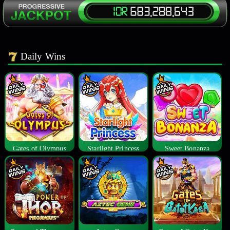
Daily Wins
Gates of Olympus
Starlight Princess
Sweet Bonanza