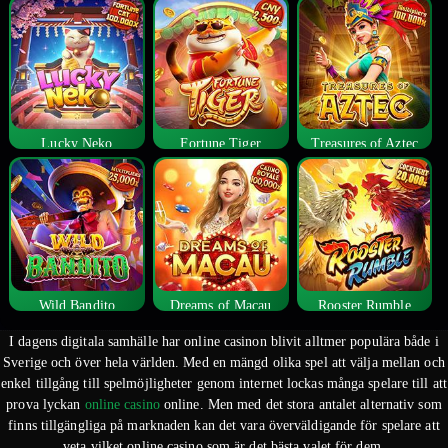
Lucky Neko
Fortune Tiger
Treasures of Aztec
Wild Bandito
Dreams of Macau
Rooster Rumble
I dagens digitala samhälle har online casinon blivit alltmer populära både i
Sverige och över hela världen. Med en mängd olika spel att välja mellan och
enkel tillgång till spelmöjligheter genom internet lockas många spelare till att
prova lyckan
online casino
online. Men med det stora antalet alternativ som
finns tillgängliga på marknaden kan det vara överväldigande för spelare att
veta vilket online casino som är det bästa valet för dem.