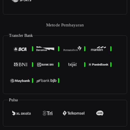
Metode Pembayaran
Transfer Bank
Pulsa