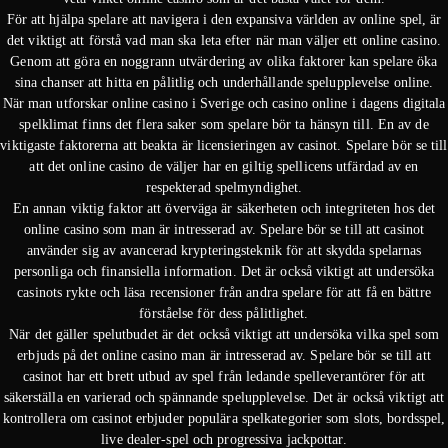
För att hjälpa spelare att navigera i den expansiva världen av online spel, är
det viktigt att förstå vad man ska leta efter när man väljer ett online casino.
Genom att göra en noggrann utvärdering av olika faktorer kan spelare öka
sina chanser att hitta en pålitlig och underhållande spelupplevelse online.
När man utforskar online casino i Sverige och casino online i dagens digitala
spelklimat finns det flera saker som spelare bör ta hänsyn till. En av de
viktigaste faktorerna att beakta är licensieringen av casinot. Spelare bör se till
att det online casino de väljer har en giltig spellicens utfärdad av en
respekterad spelmyndighet.
En annan viktig faktor att överväga är säkerheten och integriteten hos det
online casino som man är intresserad av. Spelare bör se till att casinot
använder sig av avancerad krypteringsteknik för att skydda spelarnas
personliga och finansiella information. Det är också viktigt att undersöka
casinots rykte och läsa recensioner från andra spelare för att få en bättre
förståelse för dess pålitlighet.
När det gäller spelutbudet är det också viktigt att undersöka vilka spel som
erbjuds på det online casino man är intresserad av. Spelare bör se till att
casinot har ett brett utbud av spel från ledande spelleverantörer för att
säkerställa en varierad och spännande spelupplevelse. Det är också viktigt att
kontrollera om casinot erbjuder populära spelkategorier som slots, bordsspel,
live dealer-spel och progressiva jackpottar.