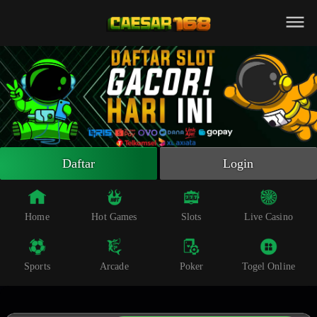
Beranda
Slot Online
Live Casino
Sportsbook
Arcade
Togel Online
Daftar
Login
Poker
Whatsapp
Home
Hot Games
Slots
Live Casino
Telegram
Sports
Arcade
Poker
Togel Online
Livechat