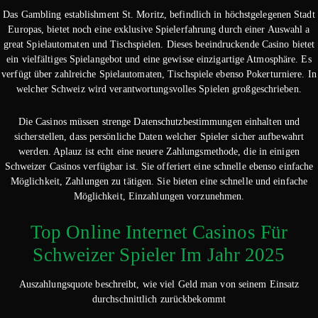
Das Gambling establishment St. Moritz, befindlich in höchstgelegenen Stadt
Europas, bietet noch eine exklusive Spielerfahrung durch einer Auswahl a
great Spielautomaten und Tischspielen. Dieses beeindruckende Casino bietet
ein vielfältiges Spielangebot und eine gewisse einzigartige Atmosphäre. Es
verfügt über zahlreiche Spielautomaten, Tischspiele ebenso Pokerturniere. In
welcher Schweiz wird verantwortungsvolles Spielen großgeschrieben.
Die Casinos müssen strenge Datenschutzbestimmungen einhalten und
sicherstellen, dass persönliche Daten welcher Spieler sicher aufbewahrt
werden. Aplauz ist echt eine neuere Zahlungsmethode, die in einigen
Schweizer Casinos verfügbar ist. Sie offeriert eine schnelle ebenso einfache
Möglichkeit, Zahlungen zu tätigen. Sie bieten eine schnelle und einfache
Möglichkeit, Einzahlungen vorzunehmen.
Top Online Internet Casinos Für
Schweizer Spieler Im Jahr 2025
Auszahlungsquote beschreibt, wie viel Geld man von seinem Einsatz
durchschnittlich zurückbekommt