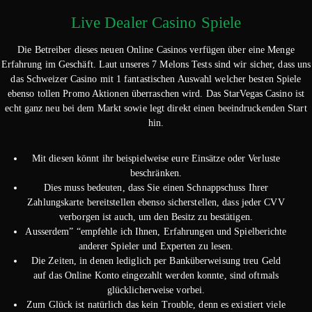
Live Dealer Casino Spiele
Die Betreiber dieses neuen Online Casinos verfügen über eine Menge
Erfahrung im Geschäft. Laut unseres 7 Melons Tests sind wir sicher, dass uns
das Schweizer Casino mit 1 fantastischen Auswahl welcher besten Spiele
ebenso tollen Promo Aktionen überraschen wird. Das StarVegas Casino ist
echt ganz neu bei dem Markt sowie legt direkt einen beeindruckenden Start
hin.
Mit diesen könnt ihr beispielweise eure Einsätze oder Verluste
beschränken.
Dies muss bedeuten, dass Sie einen Schnappschuss Ihrer
Zahlungskarte bereitstellen ebenso sicherstellen, dass jeder CVV
verborgen ist auch, um den Besitz zu bestätigen.
Ausserdem” “empfehle ich Ihnen, Erfahrungen und Spielberichte
anderer Spieler und Experten zu lesen.
Die Zeiten, in denen lediglich per Banküberweisung treu Geld
auf das Online Konto eingezahlt werden konnte, sind oftmals
glücklicherweise vorbei.
Zum Glück ist natürlich das kein Trouble, denn es existiert viele