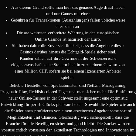
Aus diesem Grund sollte man hier das genaues Auge drauf haben
und nur Games mit einer
Gebühren für Transaktionen (Auszahlungen) fallen üblicherweise
eher kaum an.
Die are weitesten verbreitete Währung in den europäischen
Online Casinos ist natürlich der Euro.
Sie haben daher die Zuversichtlichkeit, dass die Angebote dieser
Casinos darüber hinaus die Echtgeld-Spiele sicher sind.
Kunden zahlen auf ihre Gewinne in der Schweizerische
eidgenossenschaft keine Steuern bis hin zu zu einem Gewinn von
einer Million CHF, sofern sie bei einem lizensierten Anbieter
spielen.
Beliebte Hersteller von Spielautomaten sind NetEnt, Microgaming,
Pragmatic Play, Reddish colored Tiger und man sicher mehr. Die Einführung
neuer Online-Casinos in der Schweiz stellt insgesamt eine optimistic
Entwicklung für perish Glücksspielbranche dar. Sowohl die Spieler wie auch
die Spielerinnen profitieren von einem erweiterten Angebot some sort of
Möglichkeiten und Chancen. Gleichzeitig wird sichergestellt, dass die
Branche für alle Beteiligten sicher und good bleibt. Die Zocker werden
voraussichtlich vonseiten den aktuellsten Technologien und Innovationen im