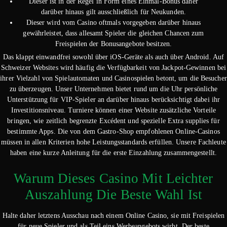
Dieser ist in der Regel in Form eines Einmal-Bonus daher
darüber hinaus gilt ausschließlich für Neukunden.
Dieser wird vom Casino oftmals vorgegeben darüber hinaus
gewährleistet, dass allesamt Spieler die gleichen Chancen zum
Freispielen der Bonusangebote besitzen.
Das klappt einwandfrei sowohl über iOS-Geräte als auch über Android. Auf
Schweizer Websites wird häufig die Verfügbarkeit von Jackpot-Gewinnen bei
ihrer Vielzahl von Spielautomaten und Casinospielen betont, um die Besucher
zu überzeugen. Unser Unternehmen bietet rund um die Uhr persönliche
Unterstützung für VIP-Spieler an darüber hinaus berücksichtigt dabei ihr
Investitionsniveau. Turniere können einer Website zusätzliche Vorteile
bringen, wie zeitlich begrenzte Excédent und spezielle Extra supplies für
bestimmte Apps. Die von dem Gastro-Shop empfohlenen Online-Casinos
müssen in allen Kriterien hohe Leistungsstandards erfüllen. Unsere Fachleute
haben eine kurze Anleitung für die erste Einzahlung zusammengestellt.
Warum Dieses Casino Mit Leichter
Auszahlung Die Beste Wahl Ist
Halte daher letztens Ausschau nach einem Online Casino, sie mit Freispielen
für neue Spieler und als Teil eins Werbeangebots wirbt. Der beste