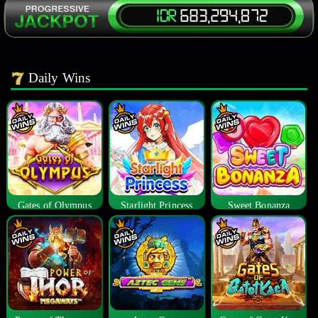
Daily Wins
Gates of Olympus
Starlight Princess
Sweet Bonanza