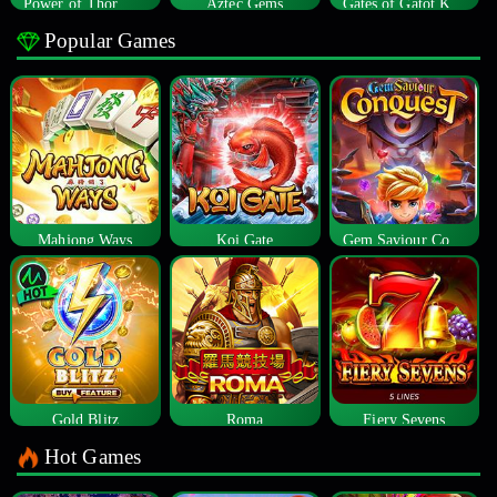
Power of Thor Megaways
Aztec Gems
Gates of Gatot Kaca
Popular Games
Mahjong Ways
Koi Gate
Gem Saviour Conquest
Gold Blitz
Roma
Fiery Sevens
Hot Games