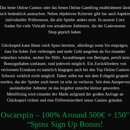
Das beste Online Casinos oder das bestes Online Gambling establishment lässt
sich bedenklich ausmachen. Neben objektiven Kriterien gibt fue auch Aspekte
individueller Präferenzen, die alle Spieler anders setzt. In unserer Liste
finden Sie viele Vielzahl von attraktiven Anbietern, die der Gastronomie
Shop geprüft haben.
Glücksspiel kann Ihnen reich Spass bereiten, allerdings wenn Sie einprägen,
dass Sie lieber Zeit verbringen und mehr Geld ausgeben als Sie einander
wünschen würden, suchen Sie Hilfe. Auszahlungen von Beträgen, perish kein
Bonusguthaben umfassen, sind jederzeit möglich. Ein Zurückfordern von
verlorenen Einsätzen ist natürlich hingegen auch bei den Top Online Casinos
Schweiz wirklich nicht möglich. Daher sollte nur mit dem Echtgeld gespielt
werden, das der Spieler auch bereit ist echt zu verlieren. Seit dem Aussperren
ausländischer Anbieter ist das Angebot zunächst kleiner geworden.
Mittelfristig wird einander der Markt aufgrund der großen Anfrage an
Glücksspiel richten und eine Differenziertheit neuer Casinos gründen.
Oscarspin – 100% Around 500€ + 150″
“Spins Sign Up Bonus!