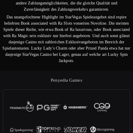
andere Zahlungsmöglichkeiten, die die gleiche Qualität und
Zuverlässigkeit des Zahlungsverkehrs garantieren.
Das unangefochtene Highlight im StarVegas Spieleangebot sind expire
beliebten Book associated with Ra Slots vonseiten Novoline. Die meisten
Spiele dieser Reihe, wie etwa Book of Ra luxurious, oder Book associated
with Ra Magic sein exklusiv nur hierbei angeboten. Und auch sonst glänzt
dasjenige Casino mit zahlreichen Exklusivangeboten im Bereich der
Spielautomaten. Lucky Lady’s Charm oder aber Prized Panda etwa hat nur
dasjenige StarVegas Casino bei Lager, genau auf welche art Lucky Spin
Jackpots.
Penyedia Games