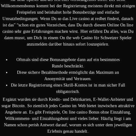
Willkommensbonus kommt bei der Registrierung meistens direkt mit einigen
Freispielen und beinhaltet hohe Bonusbeträge und einfache
Umsatzbedingungen. Wenn Du so das Live casino at redbet findest, danach
ist das” “schon ein gutes Vorzeichen, dass Du durch diesem Online On line
casino sehr gute Erfahrungen machen wirst. Hier erfährst Du alles, was Du
daten musst, um Dich in einem On the web Casino für Schweizer Spieler
anzumelden darüber hinaus sofort loszuspielen.
Oftmals sind diese Bonusangebote dann auf ein bestimmtes
Runde beschränkt.
Diese sichere Bezahlmethode ermöglicht das Maximum an
Anonymität und Vertrauen.
Die letzte Registrierung eines Skrill-Kontos ist in man sicher Fall
obligatorisch.
Ergänzt wurden sie durch Kredit- und Debitkarten, E-Wallet-Anbieter und
sogar Bitcoin. So ziemlich jedes Casino im Web bietet inzwischen attraktive
Angebote an. Es gibt Freispiele, On line casino Bonus ohne Einzahlung,
Willkommens- und Einzahlungsboni und vieles lieber. Häufig liegt i am
Namen schon perish Antwort darauf, worum es sich unter dem jeweiligen
Erlebnis genau handelt.