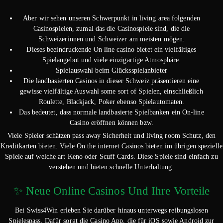
Aber wir sehen unseren Schwerpunkt in living area folgenden
Casinospielen, zumal das die Casinospiele sind, die die
Schweizerinnen und Schweizer am meisten mögen.
Dieses beeindruckende On line casino bietet ein vielfältiges
Spielangebot und viele einzigartige Atmosphäre.
Spielauswahl beim Glücksspielanbieter
Die landbasierten Casinos in dieser Schweiz präsentieren eine
gewisse vielfältige Auswahl some sort of Spielen, einschließlich
Roulette, Blackjack, Poker ebenso Spielautomaten.
Das bedeutet, dass normale landbasierte Spielbanken ein On-line
Casino eröffnen können bzw.
Viele Spieler schätzen pass away Sicherheit und living room Schutz, den
Kreditkarten bieten. Viele On the internet Casinos bieten im übrigen spezielle
Spiele auf welche art Keno oder Scuff Cards. Diese Spiele sind einfach zu
verstehen und bieten schnelle Unterhaltung.
✨ Neue Online Casinos Und Ihre Vorteile
Bei Swiss4Win erleben Sie darüber hinaus unterwegs reibungslosen
Spielespass. Dafür sorgt die Casino App, die für iOS sowie Android zur