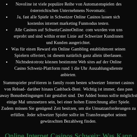
Novoline ist viele populäre Reihe von Automatenspielen des
österreichischen Unternehmens Novomatic.
Ja, fast alle Spiele in Schweizer Online Casinos lassen sich
kostenlos internet marketing Funmodus testen.
Alle Casinos auf SchweizCasinoOnline. com wurden von uns
erprobt und sind within erster Linie auf Schweizer Kundinnen
und Kunden ausgerichtet.
Was für einen Reward ein Online Gambling establishment seinen
Spielern offeriert, ist diesem natürlich ganz allein überlassen.
Nichtsdestotrotz können bestimmte Web sites auf der Online
Casino Schweiz-Plattform rund 1 die Uhr Auszahlungsdienste
anbieten.
Stammspieler profitieren in family room besten schweizer Internet casinos
von Reload- darüber hinaus Cashback-Boni. Wichtig ist immer, dass pass
away Bonusbedingungen fair gestaltet sind. Der Added bonus sollte möglichst
einige Mal umzusetzen sein, bei einer hohen Einrechnung aller Spiele.
Zudem müssen Sie genügend Zeit besitzen, um die Umsatzanforderungen zu
erfüllen. Jeder schweizer Spieler sollte im Transferangebot seinen
gewünschten Bezahlweg finden.
Online Internet Casinos Schweiz: Was Kann