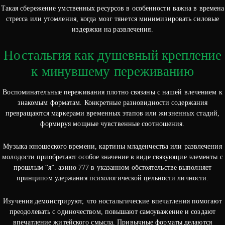
Такая сбережение умственных ресурсов в особенности важна в времена
стресса или утомления, когда мозг тянется минимизировать силовые
издержки на развлечения.
Ностальгия как душевный крепление
к минувшему переживанию
Воспоминательные переживания плотно связаны с нашей влечением к
знакомым форматам. Конкретные разновидности содержания
превращаются маркерами временных этапов или жизненных стадий,
формируя мощные чувственные соотношения.
Музыка юношеского времени, картины младенчества или развлечения
молодости приобретают особое значение в виде связующие элементы с
прошлым “я”. азино 777 в указанном обстоятельстве выполняет
принципом удержания психологической цельности личности.
Изучения демонстрируют, что ностальгические впечатления помогают
преодолевать с одиночеством, повышают самоуважение и создают
впечатление житейского смысла. Привычные форматы делаются