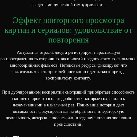
средствами душевной самоуправления.
Эффект повторного просмотра
картин и сериалов: удовольствие от
повторения
Актуальная отрасль досуга регистрирует нарастающую
распространенность вторичных восприятий предпочитаемых фильмов и
многосерийных фильмов. Потоковые ресурсы фиксируют, что
значительная часть зрителей постоянно идет назад к прежде
воспринятому контенту.
При дублированном восприятии смотрящий приобретает способность
сконцентрироваться на подробностях, которые сохранились
незамеченными в начальный раз. Понимание истории дает
возможность фокусироваться на образность, операторскую
деятельность, актерские нюансы или предзнаменования эволюции
происшествий.