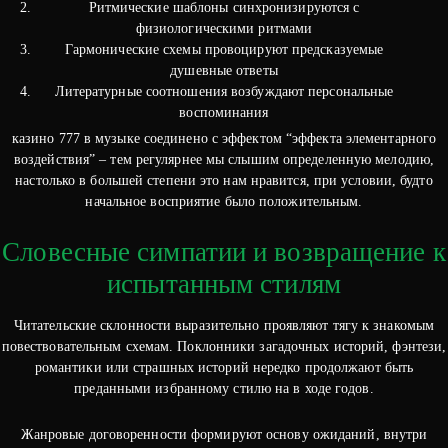
Ритмические шаблоны синхронизируются с
физиологическими ритмами
Гармонические схемы провоцируют предсказуемые
душевные ответы
Литературные соотношения возбуждают персональные
воспоминания
казино 777 в музыке соединено с эффектом “эффекта элементарного
воздействия” – тем регулярнее мы слышим определенную мелодию,
настолько в большей степени это нам нравится, при условии, будто
начальное восприятие было положительным.
Словесные симпатии и возвращение к
испытанным стилям
Читательские склонности выразительно проявляют тягу к знакомым
повествовательным схемам. Поклонники загадочных историй, фэнтези,
романтики или страшных историй нередко продолжают быть
преданными избранному стилю на в ходе годов.
Жанровые договоренности формируют основу ожиданий, внутри