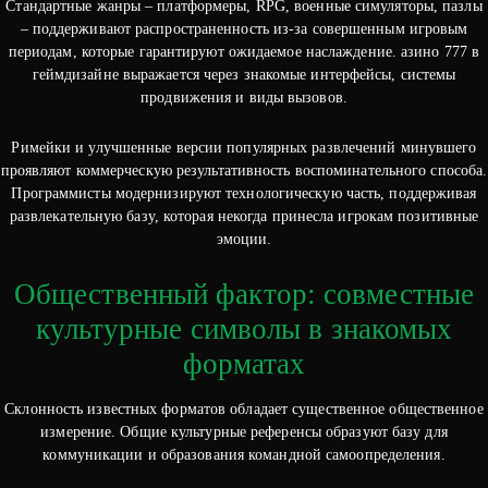
Стандартные жанры – платформеры, RPG, военные симуляторы, пазлы
– поддерживают распространенность из-за совершенным игровым
периодам, которые гарантируют ожидаемое наслаждение. азино 777 в
геймдизайне выражается через знакомые интерфейсы, системы
продвижения и виды вызовов.
Римейки и улучшенные версии популярных развлечений минувшего
проявляют коммерческую результативность воспоминательного способа.
Программисты модернизируют технологическую часть, поддерживая
развлекательную базу, которая некогда принесла игрокам позитивные
эмоции.
Общественный фактор: совместные
культурные символы в знакомых
форматах
Склонность известных форматов обладает существенное общественное
измерение. Общие культурные референсы образуют базу для
коммуникации и образования командной самоопределения.